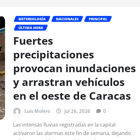
METEREOLOGÍA
NACIONALES
PRINCIPAL
ÚLTIMA HORA
Fuertes
precipitaciones
provocan inundaciones
y arrastran vehículos
en el oeste de Caracas
Luis Molero
Jul 26, 2026
0
Las intensas lluvias registradas en la capital
activaron las alarmas este fin de semana, dejando