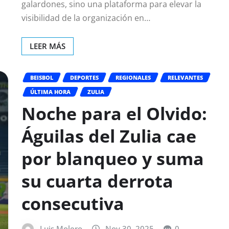
galardones, sino una plataforma para elevar la
visibilidad de la organización en…
LEER MÁS
BEISBOL
DEPORTES
REGIONALES
RELEVANTES
ÚLTIMA HORA
ZULIA
Noche para el Olvido:
Águilas del Zulia cae
por blanqueo y suma
su cuarta derrota
consecutiva
Luis Molero
Nov 30, 2025
0