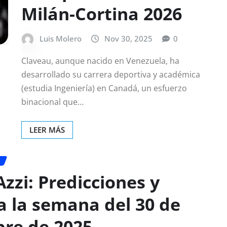
Milán-Cortina 2026
Luis Molero
Nov 30, 2025
0
Claveau, aunque nacido en Venezuela, ha
desarrollado su carrera deportiva y académica
(estudia Ingeniería) en Canadá, un esfuerzo
binacional que…
LEER MÁS
zzi: Predicciones y
a la semana del 30 de
bre de 2025