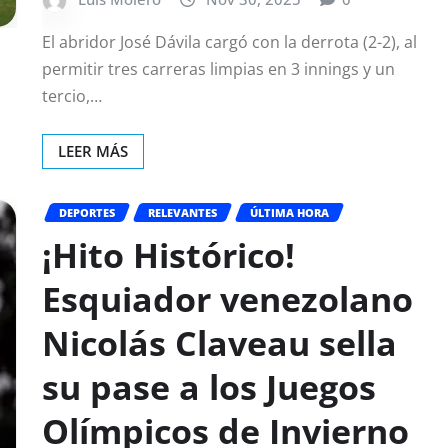
El abridor José Dávila cargó con la derrota (2-2), al
permitir tres carreras limpias en 3 innings y un
tercio,…
LEER MÁS
DEPORTES
RELEVANTES
ÚLTIMA HORA
¡Hito Histórico!
Esquiador venezolano
Nicolás Claveau sella
su pase a los Juegos
Olímpicos de Invierno