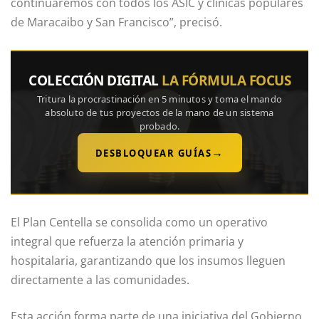
continuaremos con todos los ASIC y clínicas populares
de Maracaibo y San Francisco”, precisó.
COLECCIÓN DIGITAL
LA FÓRMULA FOCUS
Tritura la procrastinación en 5 minutos y toma el mando
absoluto de tus proyectos de la mano de un sistema
probado.
→
DESBLOQUEAR GUÍAS
El Plan Centella se consolida como un operativo
integral que refuerza la atención primaria y
hospitalaria, garantizando que los insumos lleguen
directamente a las comunidades.
Esta acción forma parte de una iniciativa del Gobierno