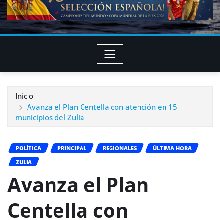
Inicio
Avanza el Plan Centella con atención en 15
municipios del Zulia
POLÍTICA
PRINCIPAL
REGIONALES
ÚLTIMA HORA
ZULIA
Avanza el Plan
Centella con