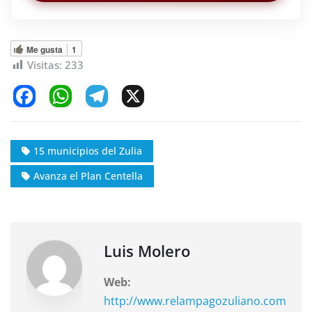
Me gusta
1
Visitas:
233
F
W
T
X
a
h
el
c
at
e
15 municipios del Zulia
e
s
gr
Avanza el Plan Centella
b
A
a
o
p
m
o
p
k
Luis Molero
Web:
http://www.relampagozuliano.com