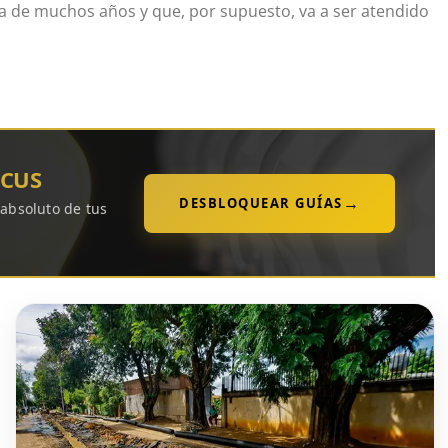
a de muchos años y que, por supuesto, va a ser atendido
OCUS
→
DESBLOQUEAR GUÍAS
 absoluto de tus