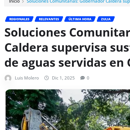
Inicio
Soluciones Comunitarias: Gobernador Caldera super
REGIONALES
RELEVANTES
ÚLTIMA HORA
ZULIA
Soluciones Comunitar
Caldera supervisa sus
de aguas servidas en 
Luis Molero
Dic 1, 2025
0