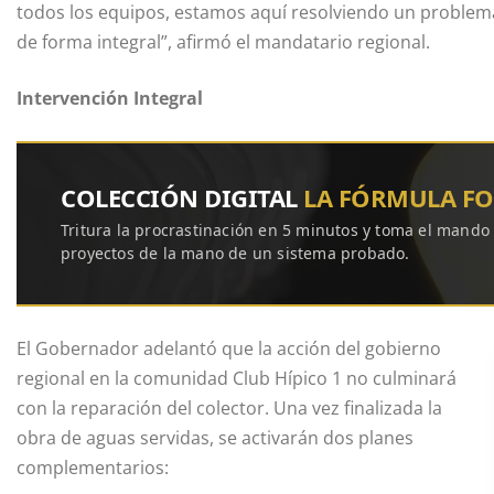
todos los equipos, estamos aquí resolviendo un problem
de forma integral”, afirmó el mandatario regional.
Intervención Integral
COLECCIÓN DIGITAL
LA FÓRMULA F
Tritura la procrastinación en 5 minutos y toma el mando
proyectos de la mano de un sistema probado.
El Gobernador adelantó que la acción del gobierno
regional en la comunidad Club Hípico 1 no culminará
con la reparación del colector. Una vez finalizada la
obra de aguas servidas, se activarán dos planes
complementarios: