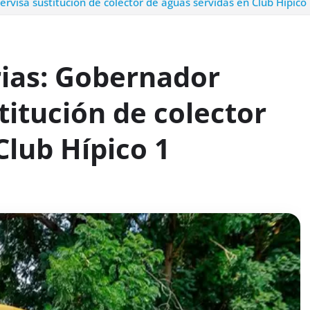
visa sustitución de colector de aguas servidas en Club Hípico
ias: Gobernador
titución de colector
Club Hípico 1