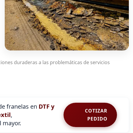
ciones duraderas a las problemáticas de servicios
e franelas en
DTF y
COTIZAR
extil
,
PEDIDO
al mayor.