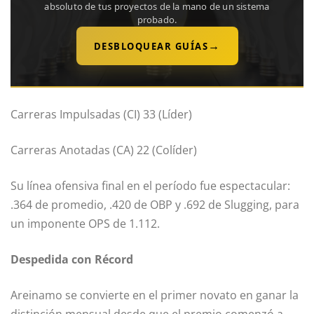
absoluto de tus proyectos de la mano de un sistema
probado.
→
DESBLOQUEAR GUÍAS
Carreras Impulsadas (CI) 33 (Líder)
Carreras Anotadas (CA) 22 (Colíder)
Su línea ofensiva final en el período fue espectacular:
.364 de promedio, .420 de OBP y .692 de Slugging, para
un imponente OPS de 1.112.
Despedida con Récord
Areinamo se convierte en el primer novato en ganar la