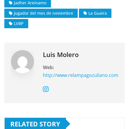
Jadher Areinamo
e
s
gr
Jugador del mes de noviembre
La Guaira
b
A
a
o
p
m
LVBP
o
p
k
Luis Molero
Web:
http://www.relampagozuliano.com
RELATED STORY