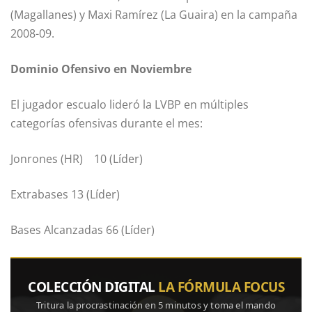
(Magallanes) y Maxi Ramírez (La Guaira) en la campaña
2008-09.
Dominio Ofensivo en Noviembre
El jugador escualo lideró la LVBP en múltiples
categorías ofensivas durante el mes:
Jonrones (HR) 10 (Líder)
Extrabases 13 (Líder)
Bases Alcanzadas 66 (Líder)
COLECCIÓN DIGITAL
LA FÓRMULA FOCUS
Tritura la procrastinación en 5 minutos y toma el mando