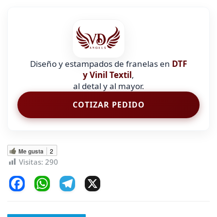
Diseño y estampados de franelas en
DTF
y Vinil Textil
,
al detal y al mayor.
COTIZAR PEDIDO
Me gusta
2
Visitas:
290
F
W
T
X
a
h
el
c
at
e