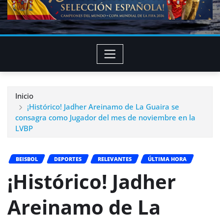
Inicio
¡Histórico! Jadher Areinamo de La Guaira se
consagra como Jugador del mes de noviembre en la
LVBP
BEISBOL
DEPORTES
RELEVANTES
ÚLTIMA HORA
¡Histórico! Jadher
Areinamo de La