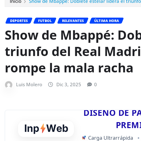
Inicio
Show de Mbappé: Doblete estelar lidera el triunfo
DEPORTES
FUTBOL
RELEVANTES
ÚLTIMA HORA
Show de Mbappé: Doble
triunfo del Real Madri
rompe la mala racha
Luis Molero
Dic 3, 2025
0
DISEÑO DE P
PREM
Carga Ultrarrápida
•