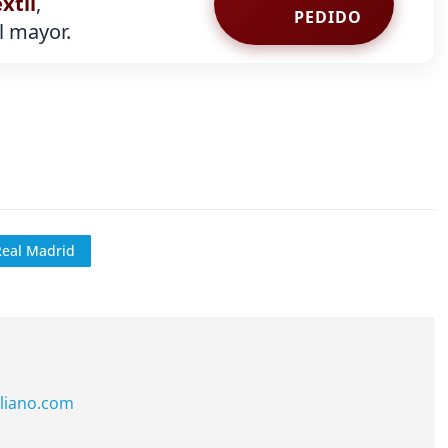
extil
,
PEDIDO
al mayor.
Real Madrid
liano.com