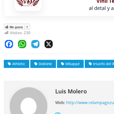
Vinil T
al detal y 
Me gusta
1
Visitas:
230
F
W
T
X
a
h
el
c
at
e
Athletic
Doblete
Mbappé
triunfo del 
e
s
gr
b
A
a
o
p
m
o
p
Luis Molero
k
Web:
http://www.relampagozu