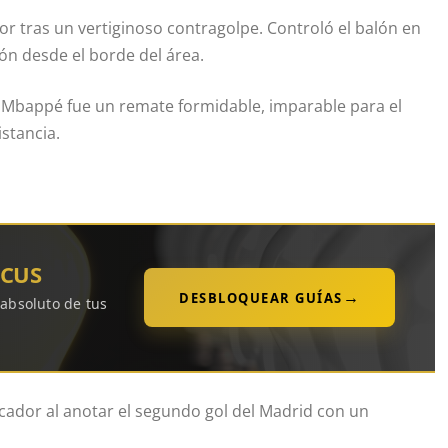
or tras un vertiginoso contragolpe. Controló el balón en
ón desde el borde del área.
e Mbappé fue un remate formidable, imparable para el
istancia.
OCUS
→
DESBLOQUEAR GUÍAS
 absoluto de tus
ador al anotar el segundo gol del Madrid con un