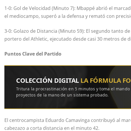
1-0: Gol de Velocidad (Minuto 7): Mbappé abrió el marcad
el mediocampo, superó a la defensa y remató con precisi
3-0: Golazo de Distancia (Minuto 59): El segundo tanto d
portero del Athletic, ejecutado desde casi 30 metros de d
Puntos Clave del Partido
COLECCIÓN DIGITAL
LA FÓRMULA F
Tritura la procrastinación en 5 minutos y toma el mando
proyectos de la mano de un sistema probado.
El centrocampista Eduardo Camavinga contribuyó al marc
cabezazo a corta distancia en el minuto 42.