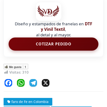
Diseño y estampados de franelas en
DTF
y Vinil Textil
,
al detal y al mayor.
COTIZAR PEDIDO
Me gusta
1
Visitas:
310
F
W
T
X
a
h
el
c
at
e
faro de Fe en Colombia
e
s
gr