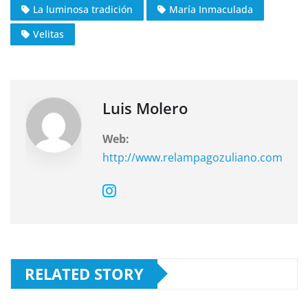
La luminosa tradición
María Inmaculada
b
A
a
o
p
m
Velitas
o
p
k
Luis Molero
Web:
http://www.relampagozuliano.com
RELATED STORY