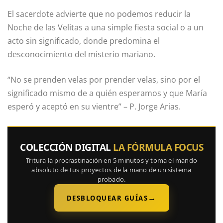
El sacerdote advierte que no podemos reducir la
Noche de las Velitas a una simple fiesta social o a un
acto sin significado, donde predomina el
desconocimiento del misterio mariano.
“No se prenden velas por prender velas, sino por el
significado mismo de a quién esperamos y que María
esperó y aceptó en su vientre” – P. Jorge Arias.
COLECCIÓN DIGITAL
LA FÓRMULA FOCUS
Tritura la procrastinación en 5 minutos y toma el mando
absoluto de tus proyectos de la mano de un sistema
probado.
→
DESBLOQUEAR GUÍAS