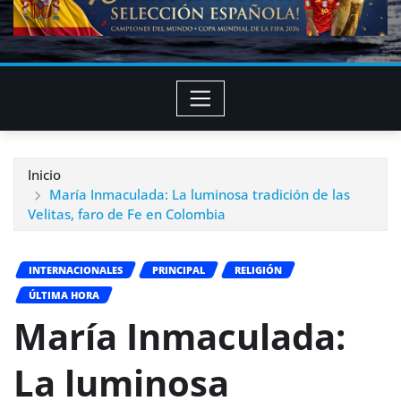
Inicio
María Inmaculada: La luminosa tradición de las
Velitas, faro de Fe en Colombia
INTERNACIONALES
PRINCIPAL
RELIGIÓN
ÚLTIMA HORA
María Inmaculada:
La luminosa