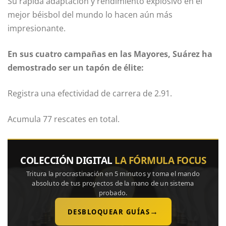
Su rápida adaptación y rendimiento explosivo en el
mejor béisbol del mundo lo hacen aún más
impresionante.
En sus cuatro campañas en las Mayores, Suárez ha
demostrado ser un tapón de élite:
Registra una efectividad de carrera de 2.91.
Acumula 77 rescates en total.
COLECCIÓN DIGITAL
LA FÓRMULA FOCUS
Tritura la procrastinación en 5 minutos y toma el mando
absoluto de tus proyectos de la mano de un sistema
probado.
→
DESBLOQUEAR GUÍAS