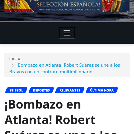
Inicio
¡Bombazo en Atlanta! Robert Suárez se une a los
Bravos con un contrato multimillonario
BEISBOL
DEPORTES
RELEVANTES
ÚLTIMA HORA
¡Bombazo en
Atlanta! Robert