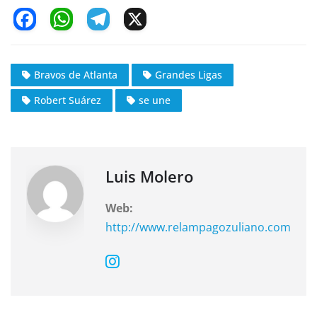
F
W
T
X
a
h
el
c
at
e
Bravos de Atlanta
Grandes Ligas
e
s
gr
Robert Suárez
se une
b
A
a
o
p
m
o
p
k
Luis Molero
Web:
http://www.relampagozuliano.com