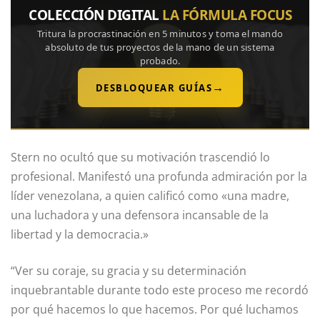
COLECCIÓN DIGITAL
LA FÓRMULA FOCUS
Tritura la procrastinación en 5 minutos y toma el mando
absoluto de tus proyectos de la mano de un sistema
probado.
→
DESBLOQUEAR GUÍAS
Stern no ocultó que su motivación trascendió lo
profesional. Manifestó una profunda admiración por la
líder venezolana, a quien calificó como «una madre,
una luchadora y una defensora incansable de la
libertad y la democracia.»
“Ver su coraje, su gracia y su determinación
inquebrantable durante todo este proceso me recordó
por qué hacemos lo que hacemos. Por qué luchamos