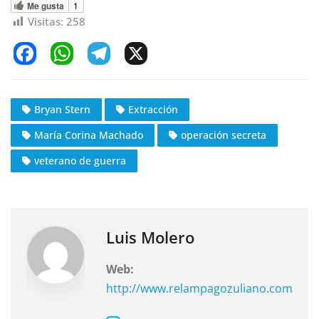
Me gusta
1
Visitas:
258
F
W
T
X
a
h
el
c
at
e
Bryan Stern
Extracción
e
s
gr
María Corina Machado
operación secreta
b
A
a
o
p
m
veterano de guerra
o
p
k
Luis Molero
Web:
http://www.relampagozuliano.com