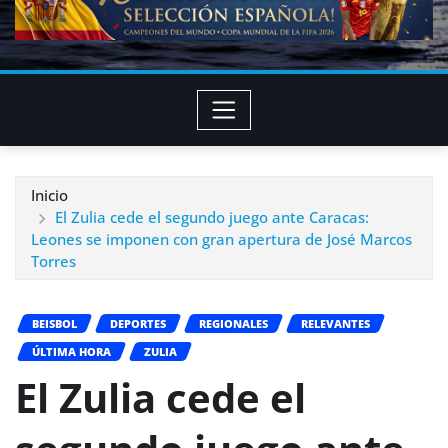
Inicio
El Zulia cede el segundo juego ante Caracas:
Leones se imponen con gran apertura de José Marcos
Torres
BEISBOL
DEPORTES
REGIONALES
RELEVANTES
ÚLTIMA HORA
ZULIA
El Zulia cede el