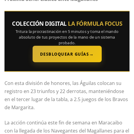
COLECCIÓN DIGITAL
LA FÓRMULA FOCUS
Tritura la procrastinación en 5 minutos y toma el mando
absoluto de tus proyectos de la mano de un sistema
probado.
→
DESBLOQUEAR GUÍAS
Con esta división de honores, las Águilas colocan su
registro en 23 triunfos y 22 derrotas, manteniéndose
en el tercer lugar de la tabla, a 2.5 juegos de los Bravos
de Margarita.
La acción continúa este fin de semana en Maracaibo
con la llegada de los Navegantes del Magallanes para el