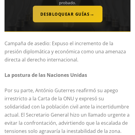
probado.
→
DESBLOQUEAR GUÍAS
Campaña de asedio: Expuso el incremento de la
presión diplomática y económica como una amenaza
directa al derecho internacional.
La postura de las Naciones Unidas
Por su parte, António Guterres reafirmó su apego
irrestricto a la Carta de la ONU y expresó su
solidaridad con la población civil ante la incertidumbre
actual. El Secretario General hizo un llamado urgente a
evitar la confrontación, advirtiendo que la escalada de
tensiones solo agravaría la inestabilidad de la zona.