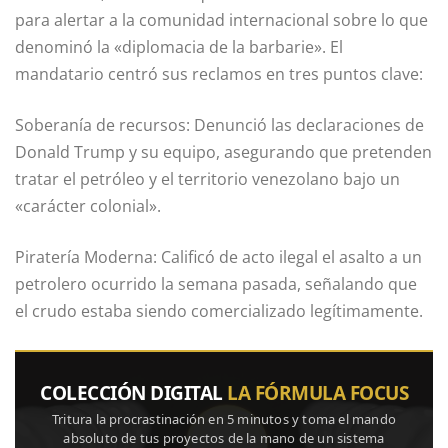
para alertar a la comunidad internacional sobre lo que
denominó la «diplomacia de la barbarie». El
mandatario centró sus reclamos en tres puntos clave:
Soberanía de recursos: Denunció las declaraciones de
Donald Trump y su equipo, asegurando que pretenden
tratar el petróleo y el territorio venezolano bajo un
«carácter colonial».
Piratería Moderna: Calificó de acto ilegal el asalto a un
petrolero ocurrido la semana pasada, señalando que
el crudo estaba siendo comercializado legítimamente.
COLECCIÓN DIGITAL
LA FÓRMULA FOCUS
Tritura la procrastinación en 5 minutos y toma el mando
absoluto de tus proyectos de la mano de un sistema