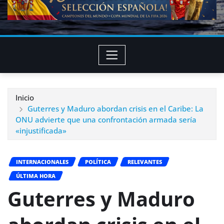
Inicio
Guterres y Maduro abordan crisis en el Caribe: La
ONU advierte que una confrontación armada sería
«injustificada»
INTERNACIONALES
POLÍTICA
RELEVANTES
ÚLTIMA HORA
Guterres y Maduro