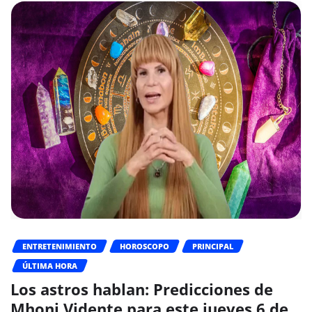
ENTRETENIMIENTO
HOROSCOPO
PRINCIPAL
ÚLTIMA HORA
Los astros hablan: Predicciones de
Mhoni Vidente para este jueves 6 de