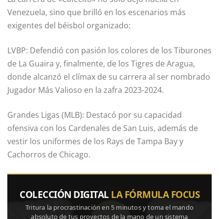
Venezuela, sino que brilló en los escenarios más
exigentes del béisbol organizado:
LVBP: Defendió con pasión los colores de los Tiburones
de La Guaira y, finalmente, de los Tigres de Aragua,
donde alcanzó el clímax de su carrera al ser nombrado
Jugador Más Valioso en la zafra 2023-2024.
Grandes Ligas (MLB): Destacó por su capacidad
ofensiva con los Cardenales de San Luis, además de
vestir los uniformes de los Rays de Tampa Bay y
Cachorros de Chicago.
COLECCIÓN DIGITAL
LA FÓRMULA FOCUS
Tritura la procrastinación en 5 minutos y toma el mando
absoluto de tus proyectos de la mano de un sistema