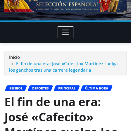
Inicio
El fin de una era: José «Cafecito» Martínez cuelga
los ganchos tras una carrera legendaria
BEISBOL
DEPORTES
PRINCIPAL
ÚLTIMA HORA
El fin de una era:
José «Cafecito»