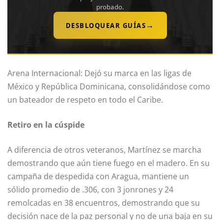
probado.
→
DESBLOQUEAR GUÍAS
Arena Internacional: Dejó su marca en las ligas de
México y República Dominicana, consolidándose como
un bateador de respeto en todo el Caribe.
Retiro en la cúspide
A diferencia de otros veteranos, Martínez se marcha
demostrando que aún tiene fuego en el madero. En su
campaña de despedida con Aragua, mantiene un
sólido promedio de .306, con 3 jonrones y 24
remolcadas en 38 encuentros, demostrando que su
decisión nace de la paz personal y no de una baja en su