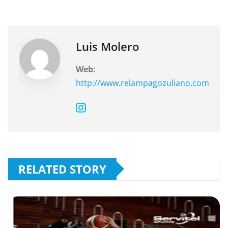
o
p
m
o
p
k
Luis Molero
Web:
http://www.relampagozuliano.com
RELATED STORY