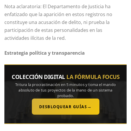
Nota aclaratoria: El Departamento de Justicia ha
enfatizado que la aparición en estos registros no
constituye una acusación de delito, ni prueba la
participación de estas personalidades en las
actividades ilícitas de la red.
Estrategia política y transparencia
COLECCIÓN DIGITAL
LA FÓRMULA FOCUS
Tritura la procrastinación en 5 minutos y toma el mando
absoluto de tus proyectos de la mano de un sistema
probado.
→
DESBLOQUEAR GUÍAS