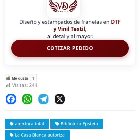
Diseño y estampados de franelas en
DTF
y Vinil Textil
,
al detal y al mayor.
COTIZAR PEDIDO
Me gusta
1
Visitas:
244
F
W
T
X
a
h
el
c
at
e
apertura total
Biblioteca Epstein
e
s
gr
La Casa Blanca autoriza
b
A
a