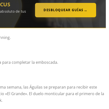
OCUS
→
DESBLOQUEAR GUÍAS
 absoluto de tus
nning.
sa para completar la emboscada.
ima semana, las Águilas se preparan para recibir este
io «El Grande». El duelo monticular para el primero de la
k.