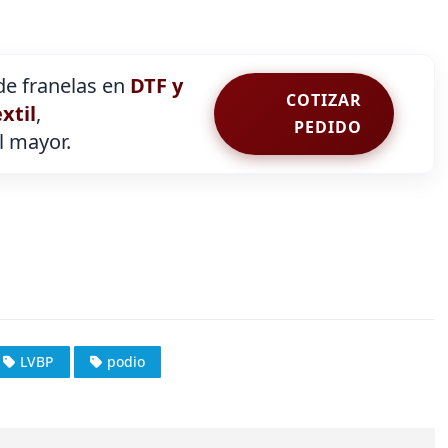
e franelas en
DTF y
COTIZAR
extil
,
PEDIDO
al mayor.
LVBP
podio