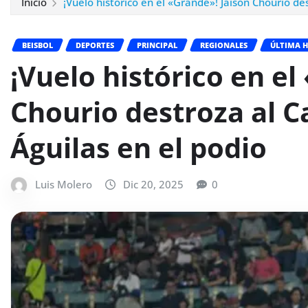
Inicio
¡Vuelo histórico en el «Grande»! Jaison Chourio de
BEISBOL
DEPORTES
PRINCIPAL
REGIONALES
ÚLTIMA 
¡Vuelo histórico en el
Chourio destroza al C
Águilas en el podio
Luis Molero
Dic 20, 2025
0