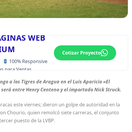
ÁGINAS WEB
IUM
Cotizar Proyecto
100% Responsive
s para Ventas
go a los Tigres de Aragua en el Luis Aparicio «El
e será entre Henry Centeno y el importado Nick Struck.
aracas este viernes; dieron un golpe de autoridad en la
son Chourio, quien remolcó siete carreras, el conjunto
tercer puesto de la LVBP.