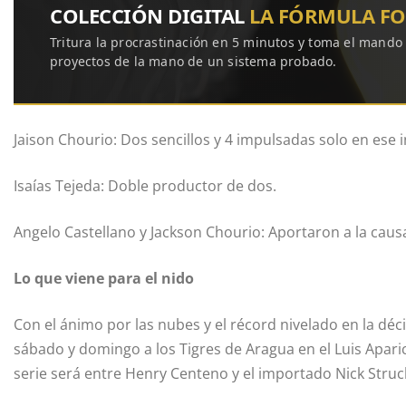
COLECCIÓN DIGITAL
LA FÓRMULA F
Tritura la procrastinación en 5 minutos y toma el mando
proyectos de la mano de un sistema probado.
Jaison Chourio: Dos sencillos y 4 impulsadas solo en ese i
Isaías Tejeda: Doble productor de dos.
Angelo Castellano y Jackson Chourio: Aportaron a la cau
Lo que viene para el nido
Con el ánimo por las nubes y el récord nivelado en la déc
sábado y domingo a los Tigres de Aragua en el Luis Aparic
serie será entre Henry Centeno y el importado Nick Struc