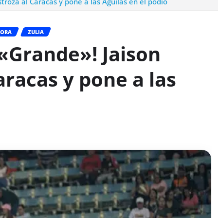
stroza al Caracas y pone a las Águilas en el podio
HORA
ZULIA
 «Grande»! Jaison
aracas y pone a las