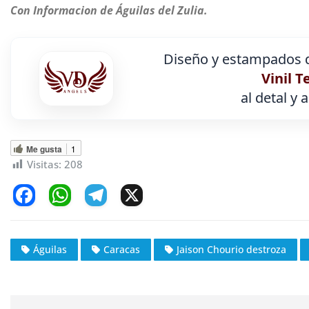
Con Informacion de Águilas del Zulia.
Diseño y estampados d
Vinil T
al detal y 
Me gusta
1
Visitas:
208
F
W
T
X
a
h
el
c
at
e
Águilas
Caracas
Jaison Chourio destroza
e
s
gr
b
A
a
o
p
m