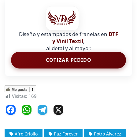
Diseño y estampados de franelas en
DTF
y Vinil Textil
,
al detal y al mayor.
COTIZAR PEDIDO
Me gusta
1
Visitas:
169
F
W
T
X
a
h
el
c
at
e
Afro Criollo
Paz Forever
Potro Álvarez