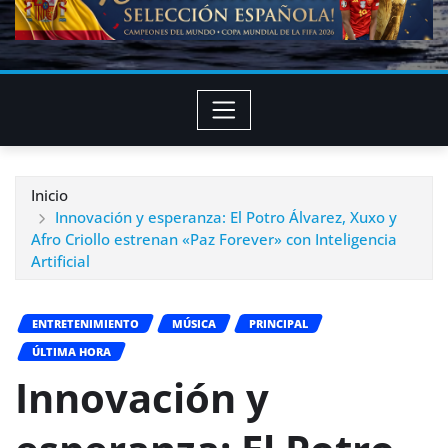
Inicio
Innovación y esperanza: El Potro Álvarez, Xuxo y
Afro Criollo estrenan «Paz Forever» con Inteligencia
Artificial
ENTRETENIMIENTO
MÚSICA
PRINCIPAL
ÚLTIMA HORA
Innovación y