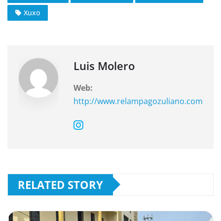
e
s
gr
Xuxo
b
A
a
o
p
m
o
p
k
Luis Molero
Web:
http://www.relampagozuliano.com
RELATED STORY