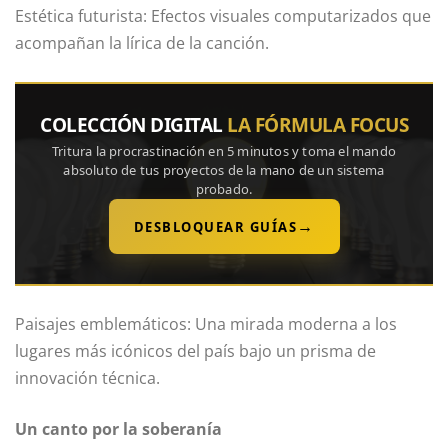
Estética futurista: Efectos visuales computarizados que
acompañan la lírica de la canción.
COLECCIÓN DIGITAL
LA FÓRMULA FOCUS
Tritura la procrastinación en 5 minutos y toma el mando
absoluto de tus proyectos de la mano de un sistema
probado.
→
DESBLOQUEAR GUÍAS
Paisajes emblemáticos: Una mirada moderna a los
lugares más icónicos del país bajo un prisma de
innovación técnica.
Un canto por la soberanía