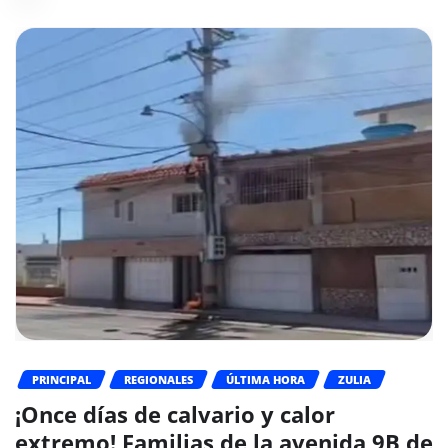
PRINCIPAL
REGIONALES
ÚLTIMA HORA
ZULIA
¡Once días de calvario y calor
extremo! Familias de la avenida 9B de