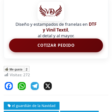
Diseño y estampados de franelas en
DTF
y Vinil Textil
,
al detal y al mayor.
COTIZAR PEDIDO
Me gusta
2
Visitas:
272
F
W
T
X
a
h
el
c
at
e
el guardián de la Navidad
e
s
gr