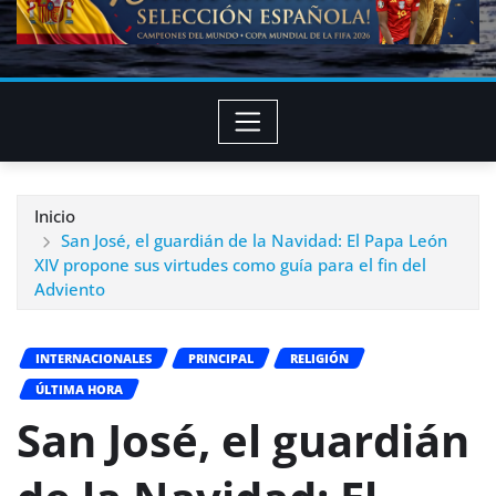
Inicio
San José, el guardián de la Navidad: El Papa León
XIV propone sus virtudes como guía para el fin del
Adviento
INTERNACIONALES
PRINCIPAL
RELIGIÓN
ÚLTIMA HORA
San José, el guardián