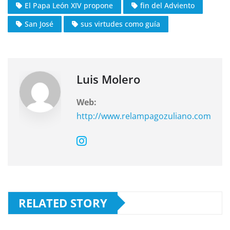
El Papa León XIV propone
fin del Adviento
b
A
a
o
p
m
San José
sus virtudes como guía
o
p
k
Luis Molero
Web:
http://www.relampagozuliano.com
RELATED STORY