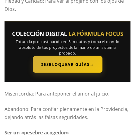
Piedad y Caridad: Para ver al prójimo con los ojos de
Dios.
COLECCIÓN DIGITAL
LA FÓRMULA FOCUS
Tritura la procrastinación en 5 minutos y toma el mando
absoluto de tus proyectos de la mano de un sistema
probado.
→
DESBLOQUEAR GUÍAS
Misericordia: Para anteponer el amor al juicio.
Abandono: Para confiar plenamente en la Providencia,
dejando atrás las falsas seguridades.
Ser un «pesebre acogedor»