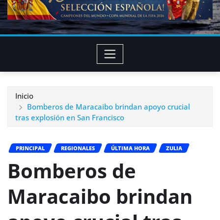
Inicio
Bomberos de Maracaibo brindan apoyo crucial
tras explosión en San Francisco
PRINCIPAL
REGIONALES
ÚLTIMA HORA
ZULIA
Bomberos de
Maracaibo brindan