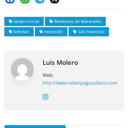
a
h
el
c
at
e
apoyo crucial
Bomberos de Maracaibo
e
s
gr
brindan
explosión
San Francisco
b
A
a
o
p
m
o
p
k
Luis Molero
Web:
http://www.relampagozuliano.com