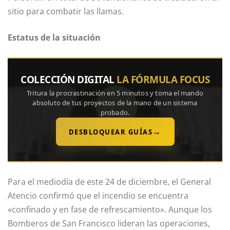
sitio para combatir las llamas.
Estatus de la situación
COLECCIÓN DIGITAL
LA FÓRMULA FOCUS
Tritura la procrastinación en 5 minutos y toma el mando
absoluto de tus proyectos de la mano de un sistema
probado.
→
DESBLOQUEAR GUÍAS
Para el mediodía de este 24 de diciembre, el General
Atencio confirmó que el incendio se encuentra
«confinado y en fase de refrescamiento». Aunque los
Bomberos de San Francisco lideran las operaciones,