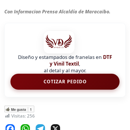
Con Informacion Prensa Alcaldía de Maracaibo.
Diseño y estampados de franelas en
DTF
y Vinil Textil
,
al detal y al mayor.
COTIZAR PEDIDO
Me gusta
1
Visitas:
256
F
W
T
X