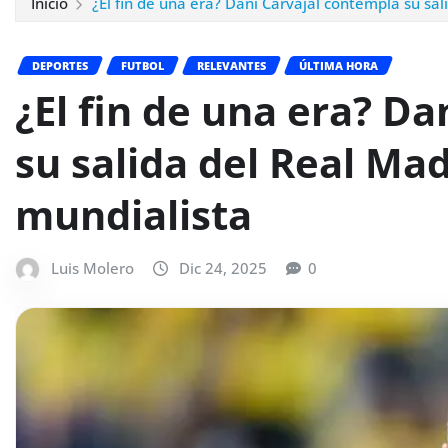
Inicio
¿El fin de una era? Dani Carvajal contempla su sal
DEPORTES
FUTBOL
RELEVANTES
ÚLTIMA HORA
¿El fin de una era? D
su salida del Real Madr
mundialista
Luis Molero
Dic 24, 2025
0