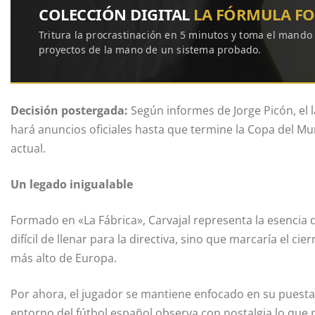
COLECCIÓN DIGITAL
LA FÓRMULA F
Tritura la procrastinación en 5 minutos y toma el mando
proyectos de la mano de un sistema probado.
Decisión postergada:
Según informes de Jorge Picón, el 
hará anuncios oficiales hasta que termine la Copa del 
actual.
Un legado inigualable
Formado en «La Fábrica», Carvajal representa la esencia d
difícil de llenar para la directiva, sino que marcaría el cie
más alto de Europa.
Por ahora, el jugador se mantiene enfocado en su puesta 
entorno del fútbol español observa con nostalgia lo que