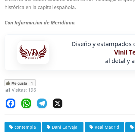
histórica en la capital española.
Con Informacion de Meridiano.
Diseño y estampados d
Vinil T
al detal y 
Me gusta
1
Visitas:
196
F
W
T
X
a
h
el
c
at
e
contempla
Dani Carvajal
Real Madrid
e
s
gr