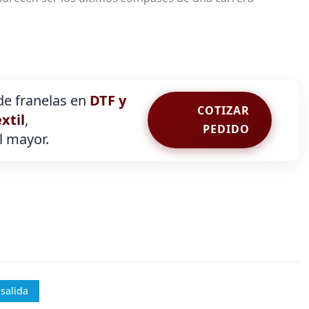
e franelas en
DTF y
COTIZAR
extil
,
PEDIDO
al mayor.
salida