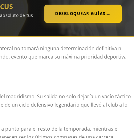
OCUS
→
DESBLOQUEAR GUÍAS
 absoluto de tus
lateral no tomará ninguna determinación definitiva ni
Mundo, evento que marca su máxima prioridad deportiva
el madridismo. Su salida no solo dejaría un vacío táctico
rre de un ciclo defensivo legendario que llevó al club a lo
a punto para el resto de la temporada, mientras el
 parecen ser los últimos compases de una carrera