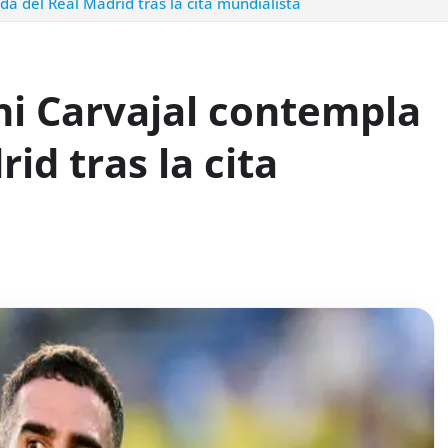
ida del Real Madrid tras la cita mundialista
ani Carvajal contempla
id tras la cita