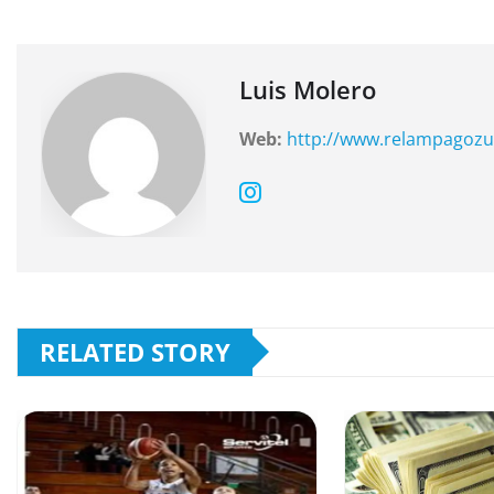
b
A
a
o
p
m
o
p
Luis Molero
k
Web:
http://www.relampagozu
RELATED STORY