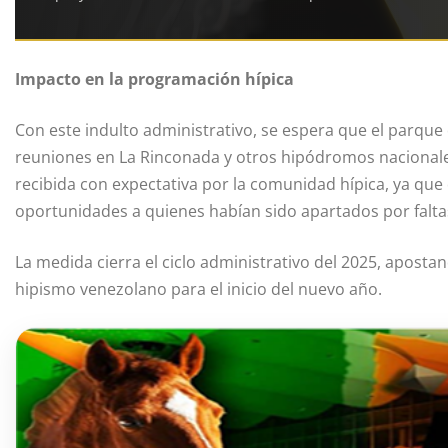
Impacto en la programación hípica
Con este indulto administrativo, se espera que el parque
reuniones en La Rinconada y otros hipódromos nacional
recibida con expectativa por la comunidad hípica, ya que 
oportunidades a quienes habían sido apartados por falta
La medida cierra el ciclo administrativo del 2025, apostan
hipismo venezolano para el inicio del nuevo año.