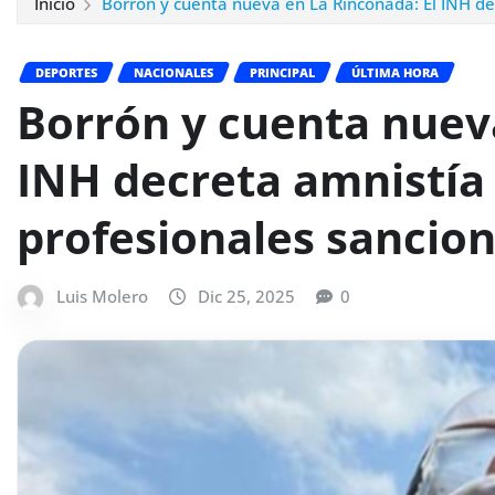
Inicio
Borrón y cuenta nueva en La Rinconada: El INH de
DEPORTES
NACIONALES
PRINCIPAL
ÚLTIMA HORA
Borrón y cuenta nueva
INH decreta amnistía
profesionales sancio
Luis Molero
Dic 25, 2025
0