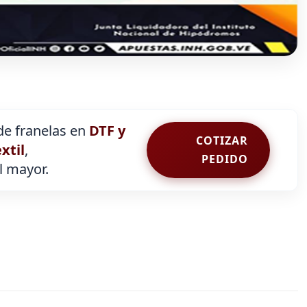
e franelas en
DTF y
COTIZAR
extil
,
PEDIDO
al mayor.