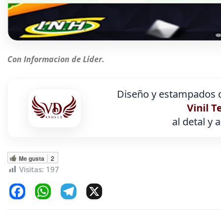
Con Informacion de Líder.
Diseño y estampados d
Vinil T
al detal y 
Me gusta
2
Visitas:
197
F
W
T
X
a
h
el