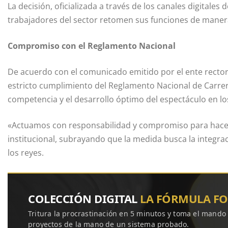
La decisión, oficializada a través de los canales digitales 
trabajadores del sector retomen sus funciones de manera
Compromiso con el Reglamento Nacional
De acuerdo con el comunicado emitido por el ente rector,
estricto cumplimiento del Reglamento Nacional de Carreras.
competencia y el desarrollo óptimo del espectáculo en los
«Actuamos con responsabilidad y compromiso para hacer 
institucional, subrayando que la medida busca la integrac
los reyes.
COLECCIÓN DIGITAL
LA FÓRMULA F
Tritura la procrastinación en 5 minutos y toma el mando
proyectos de la mano de un sistema probado.