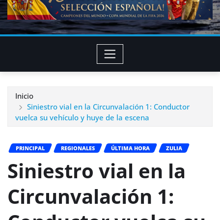
Inicio
Siniestro vial en la Circunvalación 1: Conductor
vuelca su vehículo y huye de la escena
PRINCIPAL
REGIONALES
ÚLTIMA HORA
ZULIA
Siniestro vial en la
Circunvalación 1: