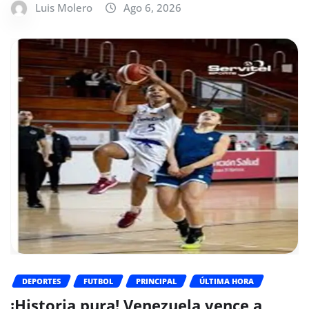
Luis Molero
Ago 6, 2026
DEPORTES
FUTBOL
PRINCIPAL
ÚLTIMA HORA
¡Historia pura! Venezuela vence a