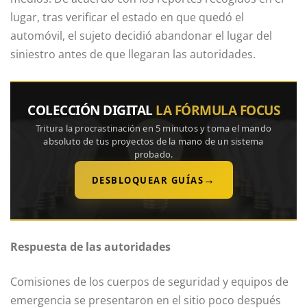
lugar, tras verificar el estado en que quedó el
automóvil, el sujeto decidió abandonar el lugar del
siniestro antes de que llegaran las autoridades.
COLECCIÓN DIGITAL
LA FÓRMULA FOCUS
Tritura la procrastinación en 5 minutos y toma el mando
absoluto de tus proyectos de la mano de un sistema
probado.
→
DESBLOQUEAR GUÍAS
Respuesta de las autoridades
Comisiones de los cuerpos de seguridad y equipos de
emergencia se presentaron en el sitio poco después