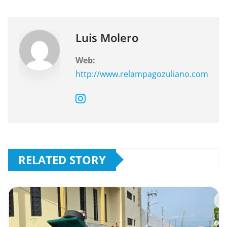
o
p
k
Luis Molero
Web:
http://www.relampagozuliano.com
RELATED STORY