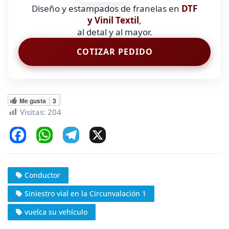
Diseño y estampados de franelas en
DTF
y Vinil Textil
,
al detal y al mayor.
COTIZAR PEDIDO
Me gusta
3
Visitas:
204
F
W
T
X
a
h
el
c
at
e
Conductor
e
s
gr
Siniestro vial en la Circunvalación 1
b
A
a
o
p
m
vuelca su vehículo