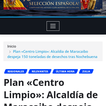
Inicio
Plan «Centro Limpio»: Alcaldía de Maracaibo
despeja 150 toneladas de desechos tras Nochebuena
REGIONALES
RELEVANTES
ÚLTIMA HORA
ZULIA
Plan «Centro
Limpio»: Alcaldía de