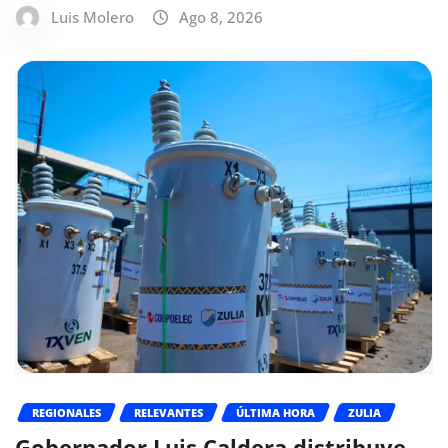
Luis Molero
Ago 8, 2026
REGIONALES
RELEVANTES
ÚLTIMA HORA
ZULIA
Gobernador Luis Caldera distribuye