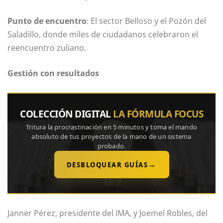
Punto de encuentro
: El sector Belloso y el Pozón del
Saladillo, donde miles de ciudadanos celebraron el
reencuentro zuliano.
Gestión con resultados
COLECCIÓN DIGITAL
LA FÓRMULA FOCUS
Tritura la procrastinación en 5 minutos y toma el mando
absoluto de tus proyectos de la mano de un sistema
probado.
→
DESBLOQUEAR GUÍAS
Janner Pérez, presidente del IMA, y Joemel Robles, del