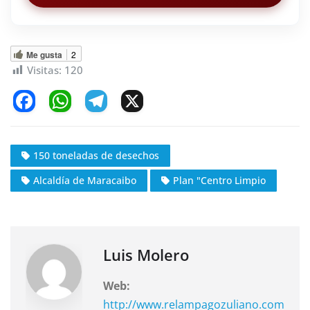
Me gusta
2
Visitas:
120
F
W
T
X
a
h
el
c
at
e
150 toneladas de desechos
e
s
gr
Alcaldía de Maracaibo
Plan "Centro Limpio
b
A
a
o
p
m
o
p
k
Luis Molero
Web:
http://www.relampagozuliano.com