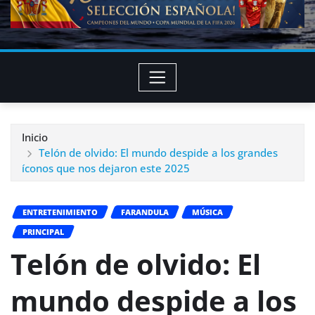
Inicio
Telón de olvido: El mundo despide a los grandes
íconos que nos dejaron este 2025
ENTRETENIMIENTO
FARANDULA
MÚSICA
PRINCIPAL
Telón de olvido: El
mundo despide a los