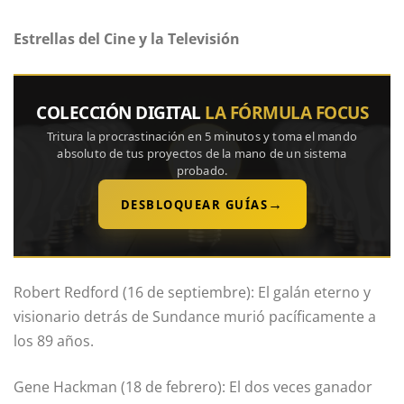
Estrellas del Cine y la Televisión
COLECCIÓN DIGITAL
LA FÓRMULA FOCUS
Tritura la procrastinación en 5 minutos y toma el mando
absoluto de tus proyectos de la mano de un sistema
probado.
→
DESBLOQUEAR GUÍAS
Robert Redford (16 de septiembre): El galán eterno y
visionario detrás de Sundance murió pacíficamente a
los 89 años.
Gene Hackman (18 de febrero): El dos veces ganador