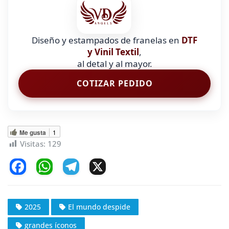
Diseño y estampados de franelas en
DTF
y Vinil Textil
,
al detal y al mayor.
COTIZAR PEDIDO
Me gusta
1
Visitas:
129
F
W
T
X
a
h
el
c
at
e
2025
El mundo despide
e
s
gr
grandes íconos