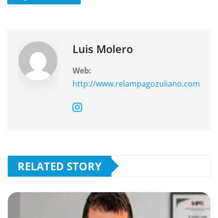
b
A
a
o
p
m
o
p
k
Luis Molero
Web:
http://www.relampagozuliano.com
RELATED STORY