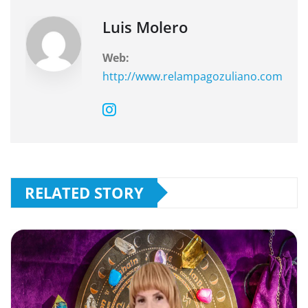
k
Luis Molero
Web:
http://www.relampagozuliano.com
RELATED STORY