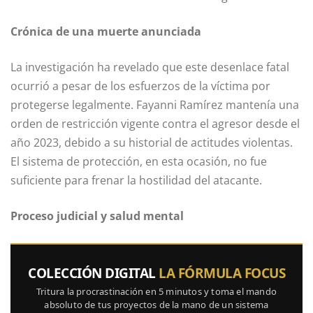
Crónica de una muerte anunciada
La investigación ha revelado que este desenlace fatal
ocurrió a pesar de los esfuerzos de la víctima por
protegerse legalmente. Fayanni Ramírez mantenía una
orden de restricción vigente contra el agresor desde el
año 2023, debido a su historial de actitudes violentas.
El sistema de protección, en esta ocasión, no fue
suficiente para frenar la hostilidad del atacante.
Proceso judicial y salud mental
COLECCIÓN DIGITAL
LA FÓRMULA FOCUS
Tritura la procrastinación en 5 minutos y toma el mando
absoluto de tus proyectos de la mano de un sistema