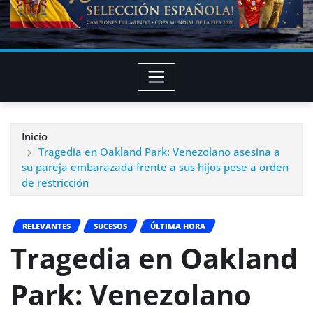
Inicio
Tragedia en Oakland Park: Venezolano asesina a
su pareja embarazada frente a sus hijos pese a orden
de restricción
RELEVANTES
SUCESOS
ÚLTIMA HORA
Tragedia en Oakland
Park: Venezolano