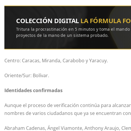
COLECCIÓN DIGITAL
LA FÓRMULA F
Tritura la procrastinación en 5 minutos y toma el mando
proyectos de la mano de un sistema probado.
Centro: Caracas, Miranda, Carabobo y Yaracuy.
Oriente/Sur: Bolívar.
Identidades confirmadas
Aunque el proceso de verificación continúa para alcanzar l
nombres de varios ciudadanos que ya se encuentran con su
Abraham Cadenas, Ángel Viamonte, Anthony Araujo, Clem