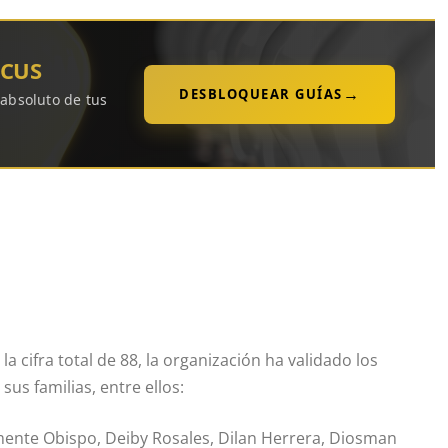
OCUS
→
DESBLOQUEAR GUÍAS
 absoluto de tus
a cifra total de 88, la organización ha validado los
s familias, entre ellos:
ente Obispo, Deiby Rosales, Dilan Herrera, Diosman