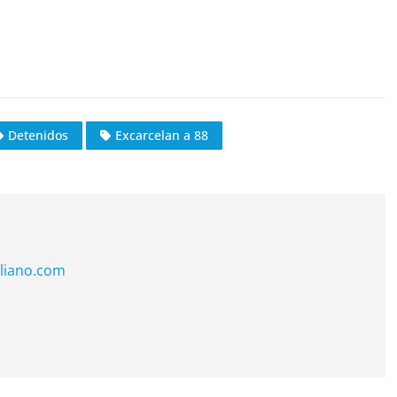
Detenidos
Excarcelan a 88
liano.com