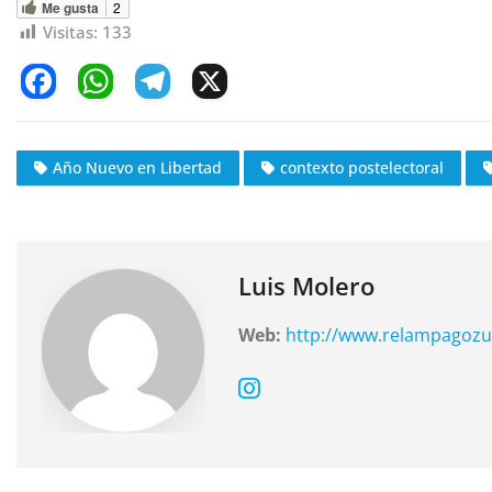
Me gusta
2
Visitas:
133
F
W
T
X
a
h
el
c
at
e
Año Nuevo en Libertad
contexto postelectoral
e
s
gr
b
A
a
o
p
m
o
p
Luis Molero
k
Web:
http://www.relampagozu