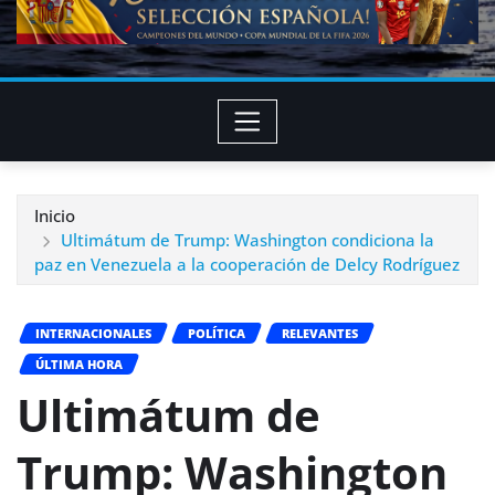
Inicio
Ultimátum de Trump: Washington condiciona la
paz en Venezuela a la cooperación de Delcy Rodríguez
INTERNACIONALES
POLÍTICA
RELEVANTES
ÚLTIMA HORA
Ultimátum de
Trump: Washington