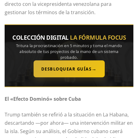
directo con la vicepresidenta venezolana para
gestionar los términos de la transición.
COLECCIÓN DIGITAL
LA FÓRMULA FOCUS
Tritura la procrastinación en 5 minutos y toma el mando
absoluto de tus proyectos de la mano de un sistema
probado.
→
DESBLOQUEAR GUÍAS
El «Efecto Dominó» sobre Cuba
Trump también se refirió a la situación en La Habana,
descartando —por ahora— una intervención militar en
la isla. Según su análisis, el Gobierno cubano caerá