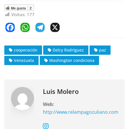
Me gusta
2
Visitas:
177
F
W
T
X
a
h
el
c
at
e
cooperación
Delcy Rodríguez
paz
e
s
gr
Venezuela
Washington condiciona
b
A
a
o
p
m
o
p
k
Luis Molero
Web:
http://www.relampagozuliano.com