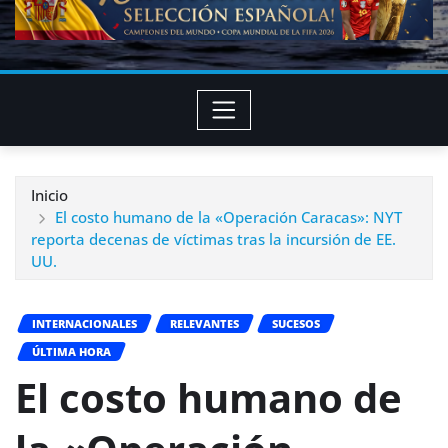
Inicio
El costo humano de la «Operación Caracas»: NYT
reporta decenas de víctimas tras la incursión de EE.
UU.
INTERNACIONALES
RELEVANTES
SUCESOS
ÚLTIMA HORA
El costo humano de