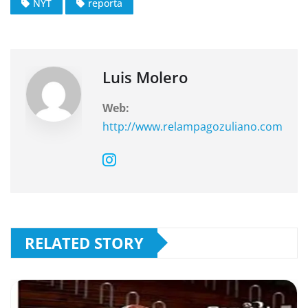
NYT
reporta
b
A
a
o
p
m
o
p
k
Luis Molero
Web:
http://www.relampagozuliano.com
RELATED STORY