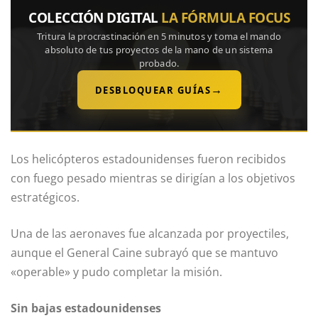
COLECCIÓN DIGITAL
LA FÓRMULA FOCUS
Tritura la procrastinación en 5 minutos y toma el mando
absoluto de tus proyectos de la mano de un sistema
probado.
→
DESBLOQUEAR GUÍAS
Los helicópteros estadounidenses fueron recibidos
con fuego pesado mientras se dirigían a los objetivos
estratégicos.
Una de las aeronaves fue alcanzada por proyectiles,
aunque el General Caine subrayó que se mantuvo
«operable» y pudo completar la misión.
Sin bajas estadounidenses