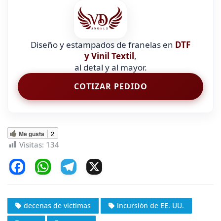
Diseño y estampados de franelas en
DTF
y Vinil Textil
,
al detal y al mayor.
COTIZAR PEDIDO
Me gusta
2
Visitas:
134
F
W
T
X
a
h
el
c
at
e
decenas de víctimas
incursión de EE. UU.
e
s
gr