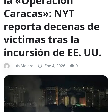
la «Operación
Caracas»: NYT
reporta decenas de
víctimas tras la
incursión de EE. UU.
Luis Molero
Ene 4, 2026
0