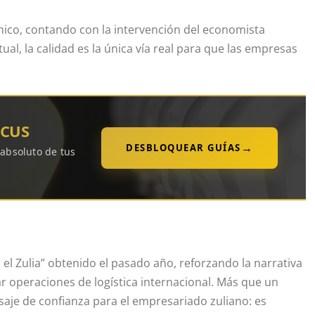
mico, contando con la intervención del economista
al, la calidad es la única vía real para que las empresas
OCUS
→
DESBLOQUEAR GUÍAS
 absoluto de tus
 el Zulia” obtenido el pasado año, reforzando la narrativa
rar operaciones de logística internacional. Más que un
saje de confianza para el empresariado zuliano: es