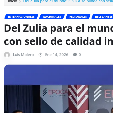
Inicio
Del Zulia para el mundo: EPOCA se blinda con sell
INTERNACIONALES
NACIONALES
REGIONALES
RELEVANTES
Del Zulia para el mun
con sello de calidad i
Luis Molero
Ene 14, 2026
0