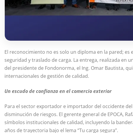
El reconocimiento no es solo un diploma en la pared; es 
seguridad y traslado de carga. La entrega, realizada en 
del presidente de Fondonorma, el Ing. Omar Bautista, qu
internacionales de gestión de calidad.
Un escudo de confianza en el comercio exterior
Para el sector exportador e importador del occidente del 
disminución de riesgos. El gerente general de EPOCA, Rafa
símbolos institucionales de calidad, incluyendo la band
años de trayectoria bajo el lema “Tu carga segura”.