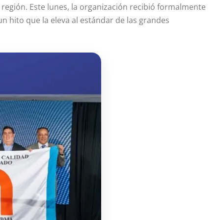
 región. Este lunes, la organización recibió formalmente
n hito que la eleva al estándar de las grandes