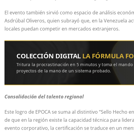
El evento también sirvió como espacio de análisis econó
Asdrúbal Oliveros, quien subrayó que, en la Venezuela actu
locales puedan competir en mercados extranjeros.
COLECCIÓN DIGITAL
LA FÓRMULA F
Tritura la procrastinación en 5 minutos y toma el mando
proyectos de la mano de un sistema probado.
Consolidación del talento regional
Este logro de EPOCA se suma al distintivo “Sello Hecho en
de que en la región existe la capacidad técnica para lide
evento corporativo, la certificación se traduce en un men