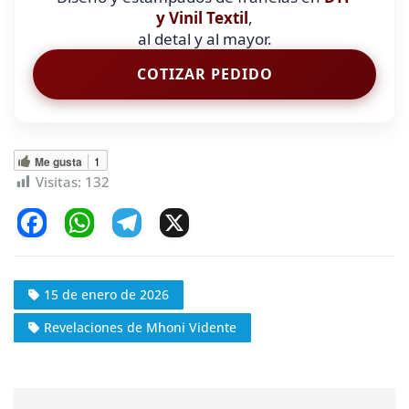
y Vinil Textil
,
al detal y al mayor.
COTIZAR PEDIDO
Me gusta
1
Visitas:
132
F
W
T
X
a
h
el
c
at
e
15 de enero de 2026
e
s
gr
Revelaciones de Mhoni Vidente
b
A
a
o
p
m
o
p