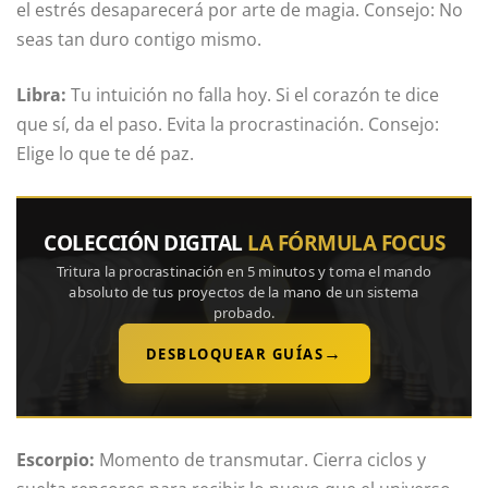
el estrés desaparecerá por arte de magia. Consejo: No
seas tan duro contigo mismo.
Libra:
Tu intuición no falla hoy. Si el corazón te dice
que sí, da el paso. Evita la procrastinación. Consejo:
Elige lo que te dé paz.
COLECCIÓN DIGITAL
LA FÓRMULA FOCUS
Tritura la procrastinación en 5 minutos y toma el mando
absoluto de tus proyectos de la mano de un sistema
probado.
→
DESBLOQUEAR GUÍAS
Escorpio:
Momento de transmutar. Cierra ciclos y