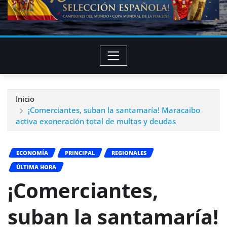
Inicio
¡Comerciantes, suban la santamaría! Maracaibo
activa exoneración total de multas y deudas
ECONOMÍA
PRINCIPAL
REGIONALES
ÚLTIMA HORA
¡Comerciantes,
suban la santamaría!