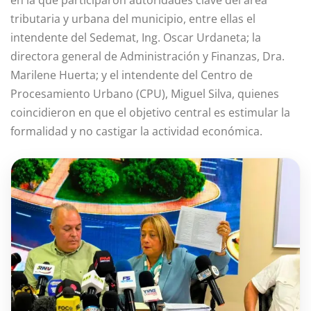
en la que participaron autoridades clave del área
tributaria y urbana del municipio, entre ellas el
intendente del Sedemat, Ing. Oscar Urdaneta; la
directora general de Administración y Finanzas, Dra.
Marilene Huerta; y el intendente del Centro de
Procesamiento Urbano (CPU), Miguel Silva, quienes
coincidieron en que el objetivo central es estimular la
formalidad y no castigar la actividad económica.