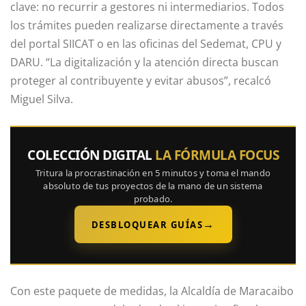
clave: no recurrir a gestores ni intermediarios. Todos
los trámites pueden realizarse directamente a través
del portal SIICAT o en las oficinas del Sedemat, CPU y
DARU. “La digitalización y la atención directa buscan
proteger al contribuyente y evitar abusos”, recalcó
Miguel Silva.
COLECCIÓN DIGITAL
LA FÓRMULA FOCUS
Tritura la procrastinación en 5 minutos y toma el mando
absoluto de tus proyectos de la mano de un sistema
probado.
→
DESBLOQUEAR GUÍAS
Con este paquete de medidas, la Alcaldía de Maracaibo