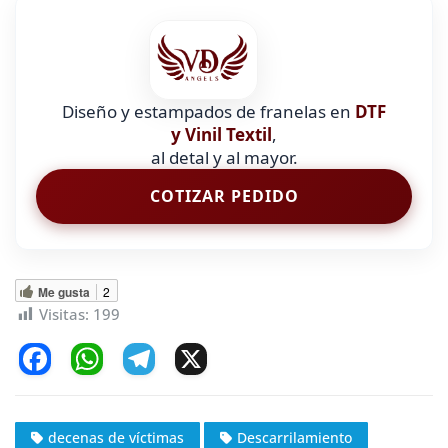
Diseño y estampados de franelas en
DTF
y Vinil Textil
,
al detal y al mayor.
COTIZAR PEDIDO
Me gusta
2
Visitas:
199
F
W
T
X
a
h
el
c
at
e
decenas de víctimas
Descarrilamiento