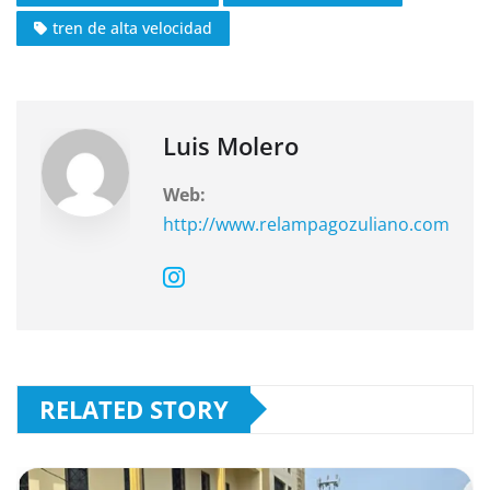
e
s
gr
tren de alta velocidad
b
A
a
o
p
m
o
p
k
Luis Molero
Web:
http://www.relampagozuliano.com
RELATED STORY