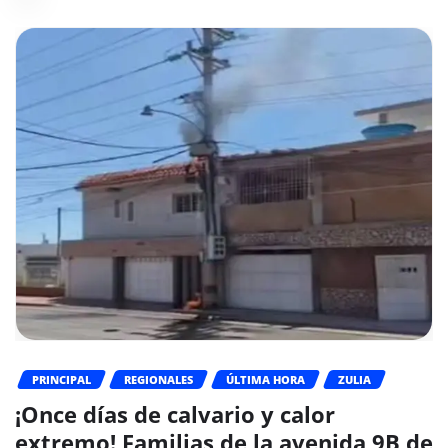
PRINCIPAL
REGIONALES
ÚLTIMA HORA
ZULIA
¡Once días de calvario y calor
extremo! Familias de la avenida 9B de