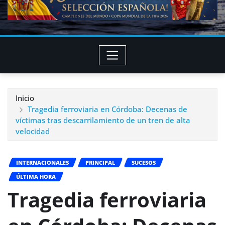
Inicio
Tragedia ferroviaria en Córdoba: Decenas de
víctimas tras descarrilamiento de un tren de alta
velocidad
INTERNACIONALES
PRINCIPAL
SUCESOS
ÚLTIMA HORA
Tragedia ferroviaria