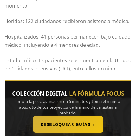
momento.
Heridos: 122 ciudadanos recibieron asistencia médica.
Hospitalizados: 41 personas permanecen bajo cuidado
médico, incluyendo a 4 menores de edad.
Estado crítico: 13 pacientes se encuentran en la Unidad
de Cuidados Intensivos (UCI), entre ellos un niño.
COLECCIÓN DIGITAL
LA FÓRMULA FOCUS
Tritura la procrastinación en 5 minutos y toma el mando
absoluto de tus proyectos de la mano de un sistema
probado.
→
DESBLOQUEAR GUÍAS