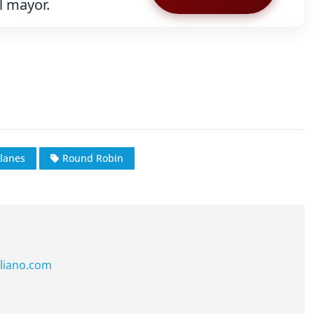
al mayor.
lanes
Round Robin
liano.com