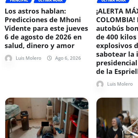
PRINCIPAL
ÚLTIMA HORA
ÚLTIMA HORA
Los astros hablan:
¡ALERTA MÁ
Predicciones de Mhoni
COLOMBIA! 
Vidente para este jueves
autobús bo
6 de agosto de 2026 en
de 400 kilos
salud, dinero y amor
explosivos 
sabotear la 
Luis Molero
Ago 6, 2026
presidencia
de la Espriel
Luis Molero