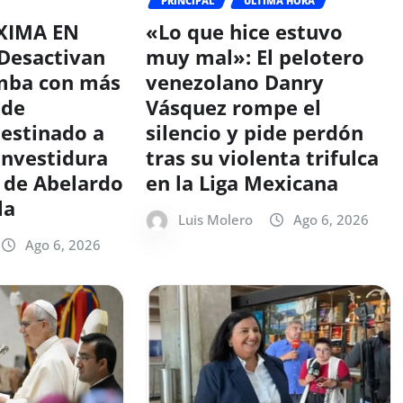
PRINCIPAL
ÚLTIMA HORA
XIMA EN
«Lo que hice estuvo
Desactivan
muy mal»: El pelotero
mba con más
venezolano Danry
 de
Vásquez rompe el
destinado a
silencio y pide perdón
investidura
tras su violenta trifulca
l de Abelardo
en la Liga Mexicana
la
Luis Molero
Ago 6, 2026
Ago 6, 2026