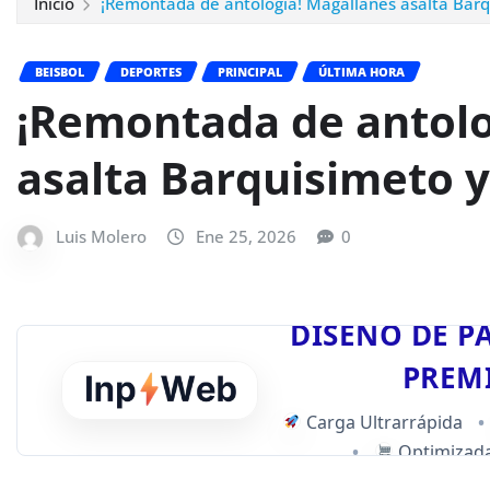
Inicio
¡Remontada de antología! Magallanes asalta Barqu
BEISBOL
DEPORTES
PRINCIPAL
ÚLTIMA HORA
¡Remontada de antolo
asalta Barquisimeto y
Luis Molero
Ene 25, 2026
0
DISEÑO DE P
PREM
Carga Ultrarrápida
•
•
Optimizada