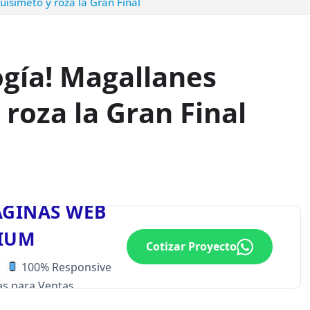
isimeto y roza la Gran Final
gía! Magallanes
 roza la Gran Final
ÁGINAS WEB
IUM
Cotizar Proyecto
100% Responsive
s para Ventas