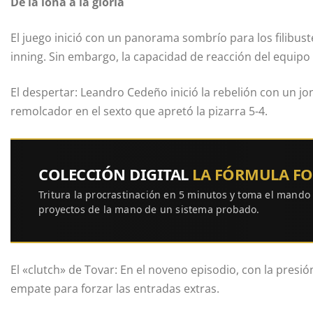
De la lona a la gloria
El juego inició con un panorama sombrío para los filibus
inning. Sin embargo, la capacidad de reacción del equipo
El despertar: Leandro Cedeño inició la rebelión con un jo
remolcador en el sexto que apretó la pizarra 5-4.
COLECCIÓN DIGITAL
LA FÓRMULA F
Tritura la procrastinación en 5 minutos y toma el mando
proyectos de la mano de un sistema probado.
El «clutch» de Tovar: En el noveno episodio, con la presió
empate para forzar las entradas extras.