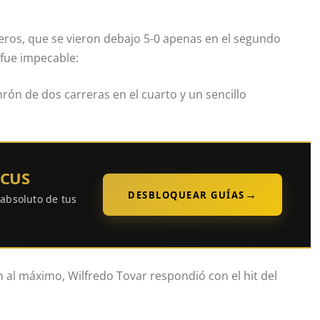
teros, que se vieron debajo 5-0 apenas en el segundo
 fue impecable:
nrón de dos carreras en el cuarto y un sencillo
OCUS
→
DESBLOQUEAR GUÍAS
 absoluto de tus
n al máximo, Wilfredo Tovar respondió con el hit del