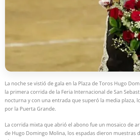
La noche se vistió de gala en la Plaza de Toros Hugo Do
la primera corrida de la Feria Internacional de San Sebasti
nocturna y con una entrada que superó la media plaza, los
por la Puerta Grande.
La corrida mixta que abrió el abono fue un mosaico de ar
de Hugo Domingo Molina, los espadas dieron muestras de t