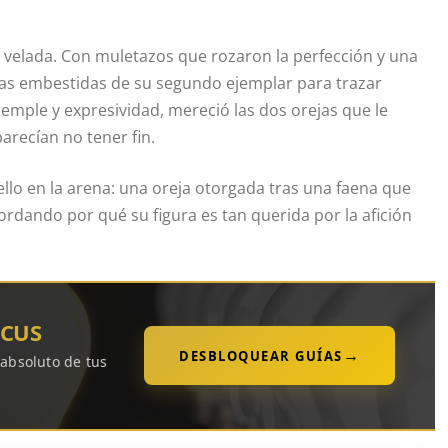
a velada. Con muletazos que rozaron la perfección y una
 las embestidas de su segundo ejemplar para trazar
temple y expresividad, mereció las dos orejas que le
arecían no tener fin.
ello en la arena: una oreja otorgada tras una faena que
ordando por qué su figura es tan querida por la afición
OCUS
→
DESBLOQUEAR GUÍAS
 absoluto de tus