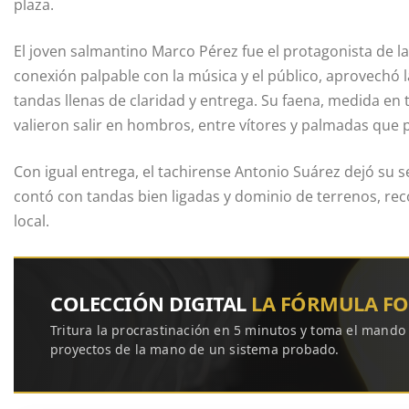
plaza.
El joven salmantino Marco Pérez fue el protagonista de l
conexión palpable con la música y el público, aprovechó
tandas llenas de claridad y entrega. Su faena, medida en 
valieron salir en hombros, entre vítores y palmadas que p
Con igual entrega, el tachirense Antonio Suárez dejó su s
contó con tandas bien ligadas y dominio de terrenos, rec
local.
COLECCIÓN DIGITAL
LA FÓRMULA F
Tritura la procrastinación en 5 minutos y toma el mando
proyectos de la mano de un sistema probado.