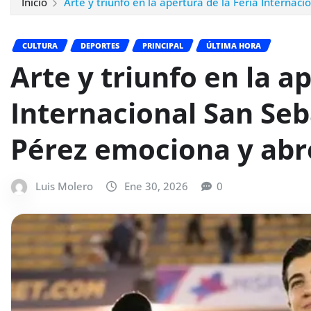
Inicio
Arte y triunfo en la apertura de la Feria Interna
CULTURA
DEPORTES
PRINCIPAL
ÚLTIMA HORA
Arte y triunfo en la a
Internacional San Seb
Pérez emociona y abr
Luis Molero
Ene 30, 2026
0