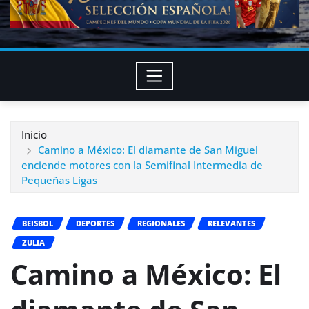
Inicio
Camino a México: El diamante de San Miguel
enciende motores con la Semifinal Intermedia de
Pequeñas Ligas
BEISBOL
DEPORTES
REGIONALES
RELEVANTES
ZULIA
Camino a México: El