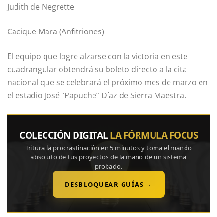
Judith de Negrette
Cacique Mara (Anfitriones)
El equipo que logre alzarse con la victoria en este
cuadrangular obtendrá su boleto directo a la cita
nacional que se celebrará el próximo mes de marzo en
el estadio José “Papuche” Díaz de Sierra Maestra.
COLECCIÓN DIGITAL
LA FÓRMULA FOCUS
Tritura la procrastinación en 5 minutos y toma el mando
absoluto de tus proyectos de la mano de un sistema
probado.
→
DESBLOQUEAR GUÍAS