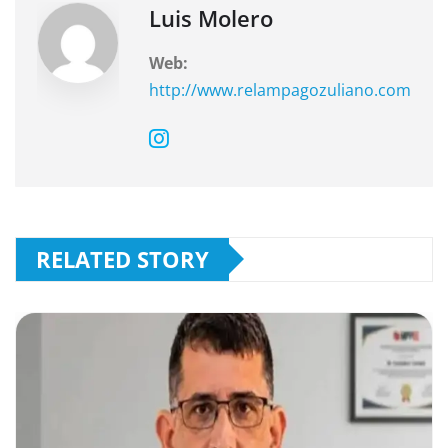
o
p
Luis Molero
k
Web:
http://www.relampagozuliano.com
RELATED STORY