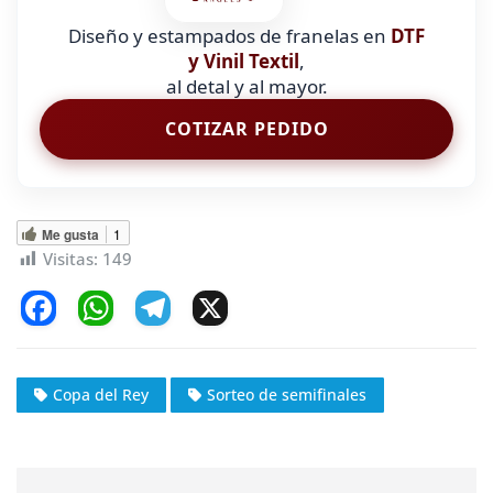
Diseño y estampados de franelas en
DTF
y Vinil Textil
,
al detal y al mayor.
COTIZAR PEDIDO
Me gusta
1
Visitas:
149
F
W
T
X
a
h
el
c
at
e
Copa del Rey
Sorteo de semifinales
e
s
gr
b
A
a
o
p
m