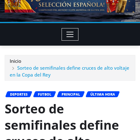
Inicio
Sorteo de semifinales define cruces de alto voltaje
en la Copa del Rey
DEPORTES
FUTBOL
PRINCIPAL
ÚLTIMA HORA
Sorteo de
semifinales define