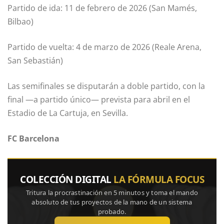
Partido de ida: 11 de febrero de 2026 (San Mamés,
Bilbao)
Partido de vuelta: 4 de marzo de 2026 (Reale Arena,
San Sebastián)
Las semifinales se disputarán a doble partido, con la
final —a partido único— prevista para abril en el
Estadio de La Cartuja, en Sevilla.
FC Barcelona
COLECCIÓN DIGITAL
LA FÓRMULA FOCUS
Tritura la procrastinación en 5 minutos y toma el mando
absoluto de tus proyectos de la mano de un sistema
probado.