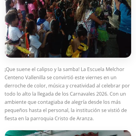
¡Que suene el calipso y la samba! La Escuela Melchor
Centeno Vallenilla se convirtió este viernes en un
derroche de color, música y creatividad al celebrar por
todo lo alto la llegada de los Carnavales 2026. Con un
ambiente que contagiaba de alegría desde los más
pequeños hasta el personal, la institución se vistió de
fiesta en la parroquia Cristo de Aranza.