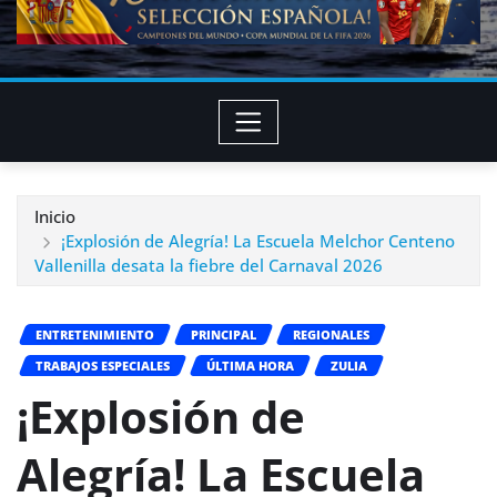
Inicio
¡Explosión de Alegría! La Escuela Melchor Centeno
Vallenilla desata la fiebre del Carnaval 2026
ENTRETENIMIENTO
PRINCIPAL
REGIONALES
TRABAJOS ESPECIALES
ÚLTIMA HORA
ZULIA
¡Explosión de
Alegría! La Escuela