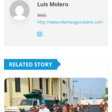
k
Luis Molero
Web:
http://www.relampagozuliano.com
RELATED STORY