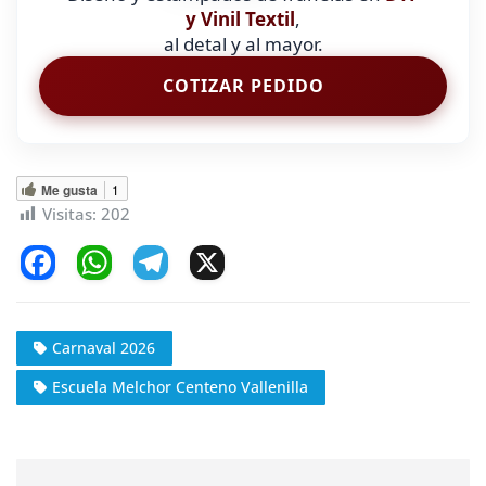
y Vinil Textil
,
al detal y al mayor.
COTIZAR PEDIDO
Me gusta
1
Visitas:
202
F
W
T
X
a
h
el
c
at
e
Carnaval 2026
e
s
gr
Escuela Melchor Centeno Vallenilla
b
A
a
o
p
m
o
p