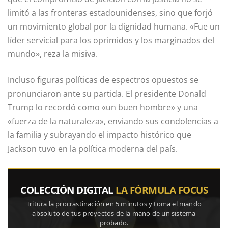
limitó a las fronteras estadounidenses, sino que forjó
un movimiento global por la dignidad humana. «Fue un
líder servicial para los oprimidos y los marginados del
mundo», reza la misiva.
Incluso figuras políticas de espectros opuestos se
pronunciaron ante su partida. El presidente Donald
Trump lo recordó como «un buen hombre» y una
«fuerza de la naturaleza», enviando sus condolencias a
la familia y subrayando el impacto histórico que
Jackson tuvo en la política moderna del país.
COLECCIÓN DIGITAL
LA FÓRMULA FOCUS
Tritura la procrastinación en 5 minutos y toma el mando
absoluto de tus proyectos de la mano de un sistema
probado.