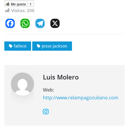
Me gusta
1
Visitas:
206
F
W
T
X
a
h
el
c
at
e
fallece
Jesse Jackson
e
s
gr
b
A
a
o
p
m
o
p
Luis Molero
k
Web:
http://www.relampagozuliano.com