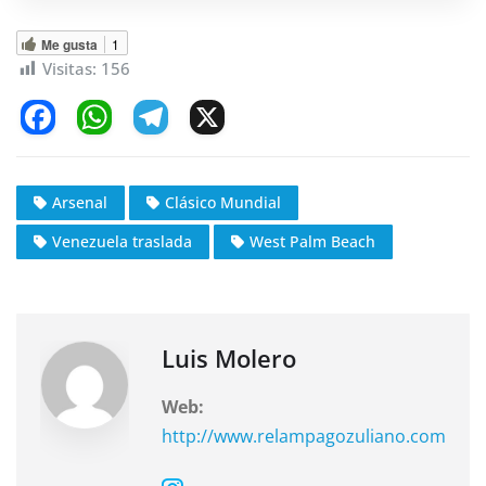
Me gusta
1
Visitas:
156
F
W
T
X
a
h
el
c
at
e
Arsenal
Clásico Mundial
e
s
gr
Venezuela traslada
West Palm Beach
b
A
a
o
p
m
o
p
k
Luis Molero
Web:
http://www.relampagozuliano.com