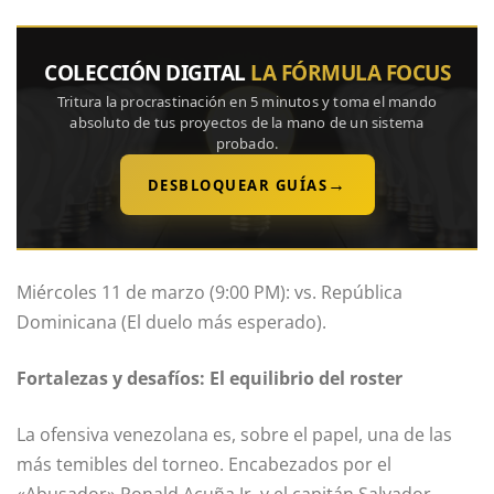
COLECCIÓN DIGITAL
LA FÓRMULA FOCUS
Tritura la procrastinación en 5 minutos y toma el mando
absoluto de tus proyectos de la mano de un sistema
probado.
→
DESBLOQUEAR GUÍAS
Miércoles 11 de marzo (9:00 PM): vs. República
Dominicana (El duelo más esperado).
Fortalezas y desafíos: El equilibrio del roster
La ofensiva venezolana es, sobre el papel, una de las
más temibles del torneo. Encabezados por el