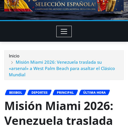
Inicio
Misión Miami 2026: Venezuela traslada su
«arsenal» a West Palm Beach para asaltar el Clásico
Mundial
BEISBOL
DEPORTES
PRINCIPAL
ÚLTIMA HORA
Misión Miami 2026:
Venezuela traslada