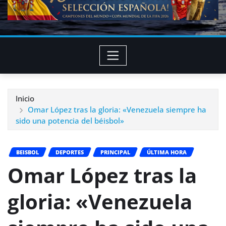
Inicio
Omar López tras la gloria: «Venezuela siempre ha
sido una potencia del béisbol»
BEISBOL
DEPORTES
PRINCIPAL
ÚLTIMA HORA
Omar López tras la
gloria: «Venezuela