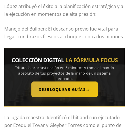
López atribuyó el éxito a la planificación estratégica y a
la ejecución en momentos de alta presión:
Manejo del Bullpen: El descanso previo fue vital para
llegar con brazos frescos al choque contra los nipones.
COLECCIÓN DIGITAL
LA FÓRMULA FOCUS
Tritura la procrastinación en 5 minutos y toma el mando
absoluto de tus proyectos de la mano de un sistema
probado.
→
DESBLOQUEAR GUÍAS
La jugada maestra: Identificó el hit and run ejecutado
por Ezequiel Tovar y Gleyber Torres como el punto de