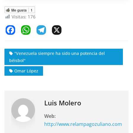
Me gusta
1
Visitas:
176
F
W
T
X
a
h
el
c
at
e
"Venezuela siempre ha sido una potencia del
e
s
gr
béisbol"
b
A
a
Omar López
o
p
m
o
p
k
Luis Molero
Web:
http://www.relampagozuliano.com