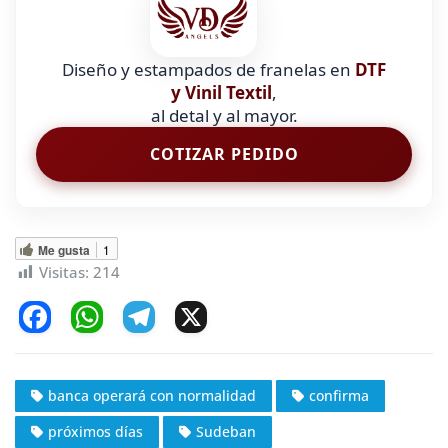
Diseño y estampados de franelas en
DTF
y Vinil Textil
,
al detal y al mayor.
COTIZAR PEDIDO
Me gusta
1
Visitas:
214
F
W
T
X
a
h
el
c
at
e
banca operará con normalidad
confirma
e
s
gr
próximos días
Sudeban
b
A
a