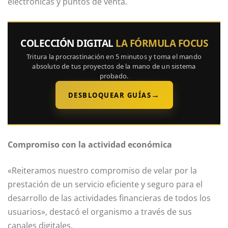
electrónicas y puntos de venta.
COLECCIÓN DIGITAL
LA FÓRMULA FOCUS
Tritura la procrastinación en 5 minutos y toma el mando
absoluto de tus proyectos de la mano de un sistema
probado.
→
DESBLOQUEAR GUÍAS
Compromiso con la actividad económica
«Reiteramos nuestro compromiso de velar por la
prestación de un servicio eficiente y seguro para el
desarrollo de las actividades financieras de todos los
usuarios», destacó el organismo a través de sus
canales digitales.