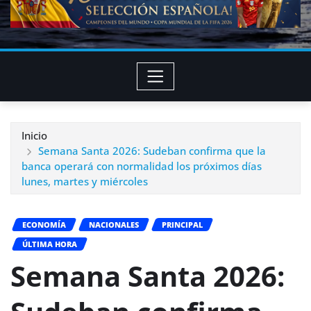
Inicio
Semana Santa 2026: Sudeban confirma que la
banca operará con normalidad los próximos días
lunes, martes y miércoles
ECONOMÍA
NACIONALES
PRINCIPAL
ÚLTIMA HORA
Semana Santa 2026: