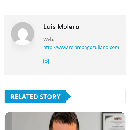
o
p
m
o
p
k
Luis Molero
Web:
http://www.relampagozuliano.com
RELATED STORY