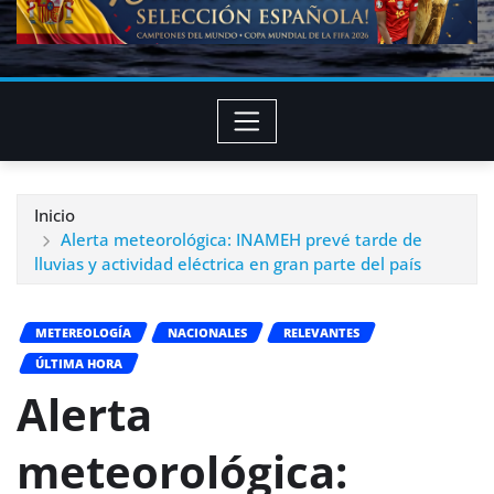
Inicio
Alerta meteorológica: INAMEH prevé tarde de
lluvias y actividad eléctrica en gran parte del país
METEREOLOGÍA
NACIONALES
RELEVANTES
ÚLTIMA HORA
Alerta
meteorológica: