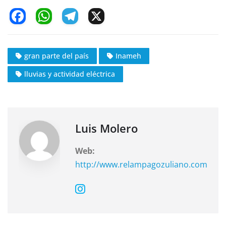
F
W
T
X
a
h
el
c
at
e
gran parte del país
Inameh
e
s
gr
lluvias y actividad eléctrica
b
A
a
o
p
m
o
p
k
Luis Molero
Web:
http://www.relampagozuliano.com