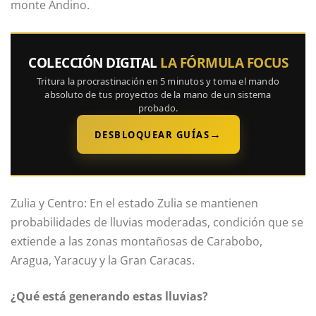
monte Andino.
COLECCIÓN DIGITAL
LA FÓRMULA FOCUS
Tritura la procrastinación en 5 minutos y toma el mando
absoluto de tus proyectos de la mano de un sistema
probado.
→
DESBLOQUEAR GUÍAS
Zulia y Centro: En el estado Zulia se mantienen
probabilidades de lluvias moderadas, condición que se
extiende a las zonas montañosas de Carabobo,
Aragua, Yaracuy y la Gran Caracas.
¿Qué está generando estas lluvias?