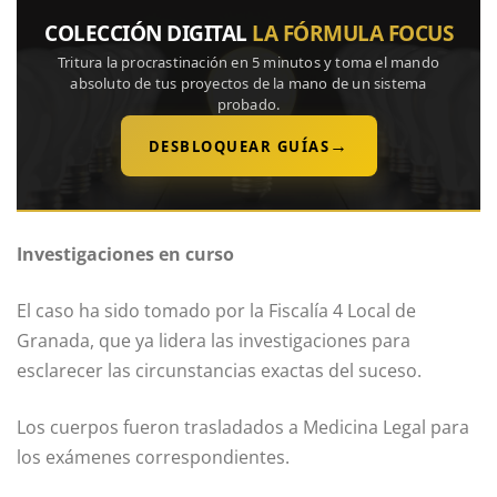
COLECCIÓN DIGITAL
LA FÓRMULA FOCUS
Tritura la procrastinación en 5 minutos y toma el mando
absoluto de tus proyectos de la mano de un sistema
probado.
→
DESBLOQUEAR GUÍAS
Investigaciones en curso
El caso ha sido tomado por la Fiscalía 4 Local de
Granada, que ya lidera las investigaciones para
esclarecer las circunstancias exactas del suceso.
Los cuerpos fueron trasladados a Medicina Legal para
los exámenes correspondientes.