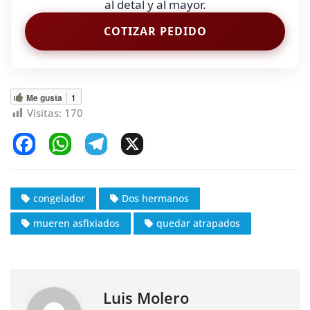
al detal y al mayor.
COTIZAR PEDIDO
Me gusta
1
Visitas:
170
F
W
T
X
a
h
el
c
at
e
congelador
Dos hermanos
e
s
gr
mueren asfixiados
quedar atrapados
b
A
a
o
p
m
o
p
k
Luis Molero