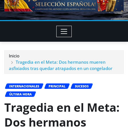
Inicio
Tragedia en el Meta: Dos hermanos mueren
asfixiados tras quedar atrapados en un congelador
INTERNACIONALES
PRINCIPAL
SUCESOS
ÚLTIMA HORA
Tragedia en el Meta:
Dos hermanos