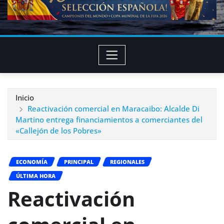
Inicio
Reactivación comercial en Maracaibo: Alcalde Di
Martino entrega financiamientos a comerciantes del
«Callejón de los Pobres»
ECONOMÍA
PRINCIPAL
REGIONALES
ÚLTIMA HORA
Reactivación