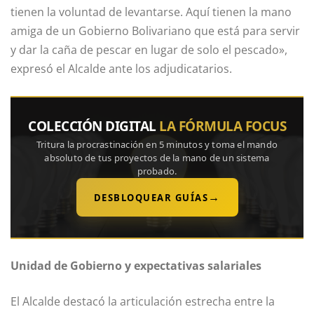
tienen la voluntad de levantarse. Aquí tienen la mano
amiga de un Gobierno Bolivariano que está para servir
y dar la caña de pescar en lugar de solo el pescado»,
expresó el Alcalde ante los adjudicatarios.
COLECCIÓN DIGITAL
LA FÓRMULA FOCUS
Tritura la procrastinación en 5 minutos y toma el mando
absoluto de tus proyectos de la mano de un sistema
probado.
→
DESBLOQUEAR GUÍAS
Unidad de Gobierno y expectativas salariales
El Alcalde destacó la articulación estrecha entre la