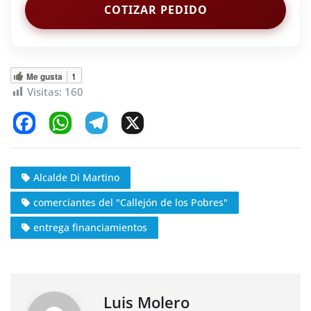
COTIZAR PEDIDO
Me gusta
1
Visitas:
160
F
W
T
X
a
h
el
c
at
e
Alcalde Di Martino
e
s
gr
comerciantes del "Callejón de los Pobres"
b
A
a
o
p
m
entrega financiamientos
o
p
k
Luis Molero