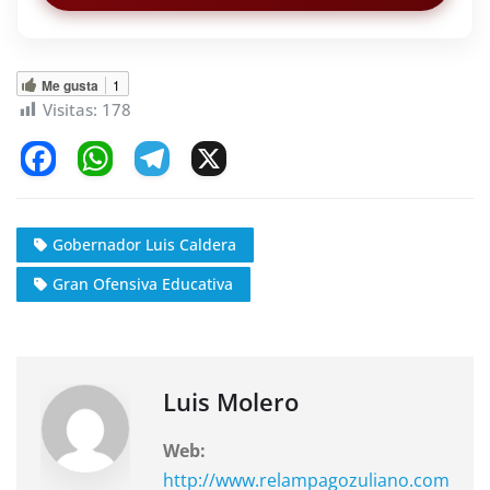
Me gusta
1
Visitas:
178
F
W
T
X
a
h
el
c
at
e
Gobernador Luis Caldera
e
s
gr
Gran Ofensiva Educativa
b
A
a
o
p
m
o
p
k
Luis Molero
Web:
http://www.relampagozuliano.com