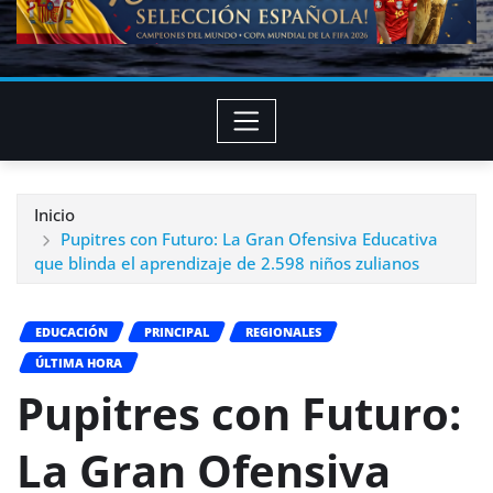
Inicio
Pupitres con Futuro: La Gran Ofensiva Educativa
que blinda el aprendizaje de 2.598 niños zulianos
EDUCACIÓN
PRINCIPAL
REGIONALES
ÚLTIMA HORA
Pupitres con Futuro:
La Gran Ofensiva