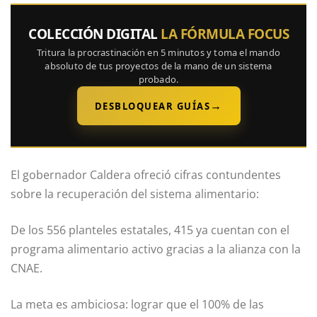
COLECCIÓN DIGITAL
LA FÓRMULA FOCUS
Tritura la procrastinación en 5 minutos y toma el mando
absoluto de tus proyectos de la mano de un sistema
probado.
→
DESBLOQUEAR GUÍAS
El gobernador Caldera ofreció cifras contundentes
sobre la recuperación del sistema alimentario:
De los 556 planteles estatales, 415 ya cuentan con el
programa alimentario activo gracias a la alianza con la
CNAE.
La meta es ambiciosa: lograr que el 100% de las