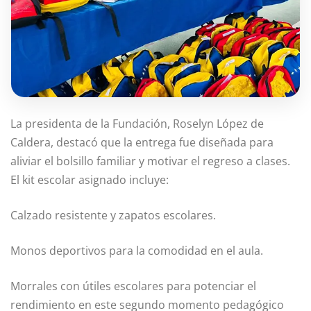
La presidenta de la Fundación, Roselyn López de
Caldera, destacó que la entrega fue diseñada para
aliviar el bolsillo familiar y motivar el regreso a clases.
El kit escolar asignado incluye:
Calzado resistente y zapatos escolares.
Monos deportivos para la comodidad en el aula.
Morrales con útiles escolares para potenciar el
rendimiento en este segundo momento pedagógico