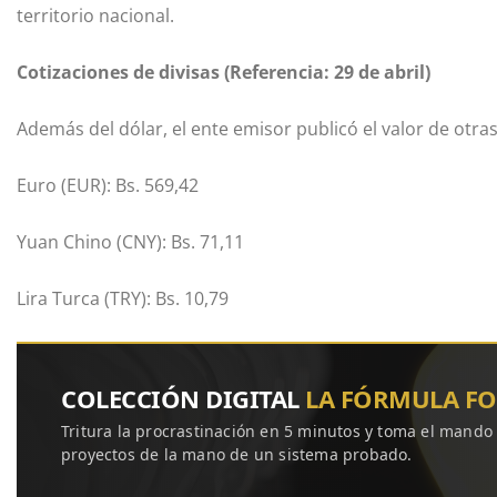
territorio nacional.
Cotizaciones de divisas (Referencia: 29 de abril)
Además del dólar, el ente emisor publicó el valor de otra
Euro (EUR): Bs. 569,42
Yuan Chino (CNY): Bs. 71,11
Lira Turca (TRY): Bs. 10,79
COLECCIÓN DIGITAL
LA FÓRMULA F
Tritura la procrastinación en 5 minutos y toma el mando
proyectos de la mano de un sistema probado.