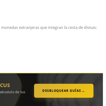
s monedas extranjeras que integran la cesta de divisas:
OCUS
→
DESBLOQUEAR GUÍAS
 absoluto de tus