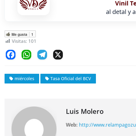
Vinil T
al detal y 
Me gusta
1
Visitas:
101
F
W
T
X
a
h
el
c
at
e
miércoles
Tasa Oficial del BCV
e
s
gr
b
A
a
o
p
m
o
p
Luis Molero
k
Web:
http://www.relampagozu