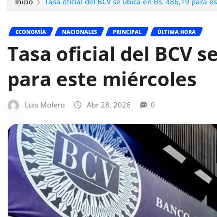
Inicio
Tasa oficial del BCV se ubica en Bs. 486,19 para e
ECONOMÍA
NACIONALES
PRINCIPAL
ÚLTIMA HORA
Tasa oficial del BCV s
para este miércoles
Luis Molero
Abr 28, 2026
0