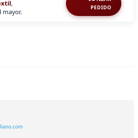
extil
,
PEDIDO
al mayor.
liano.com