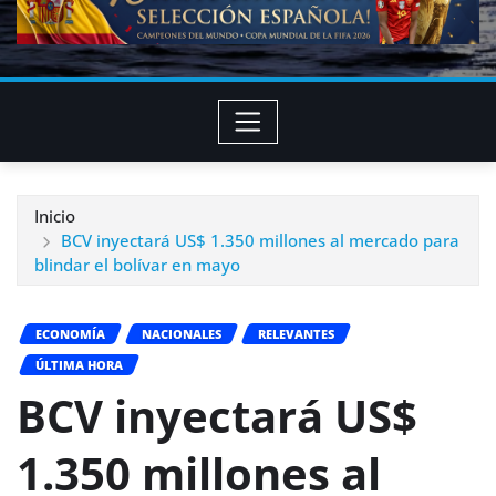
Inicio
BCV inyectará US$ 1.350 millones al mercado para
blindar el bolívar en mayo
ECONOMÍA
NACIONALES
RELEVANTES
ÚLTIMA HORA
BCV inyectará US$
1.350 millones al