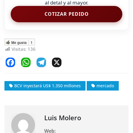
al detal y al mayor.
COTIZAR PEDIDO
Me gusta
1
Visitas:
136
F
W
T
X
a
h
el
c
at
e
BCV inyectará US$ 1.350 millones
mercado
e
s
gr
b
A
a
o
p
m
o
p
Luis Molero
k
Web: