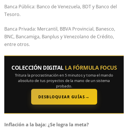
Banca Pública: Banco de Venezuela, BDT y Banco del
Tesoro.
Banca Privada: Mercantil, BBVA Provincial, Banesco,
BNC, Bancamiga, Banplus y Venezolano de Crédito,
entre otros.
COLECCIÓN DIGITAL
LA FÓRMULA FOCUS
Tritura la procrastinación en 5 minutos y toma el mando
absoluto de tus proyectos de la mano de un sistema
probado.
→
DESBLOQUEAR GUÍAS
Inflación a la baja: ¿Se logra la meta?