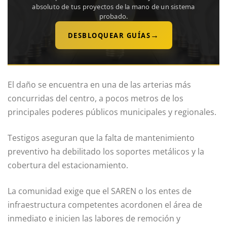
absoluto de tus proyectos de la mano de un sistema
probado.
→
DESBLOQUEAR GUÍAS
El daño se encuentra en una de las arterias más
concurridas del centro, a pocos metros de los
principales poderes públicos municipales y regionales.
Testigos aseguran que la falta de mantenimiento
preventivo ha debilitado los soportes metálicos y la
cobertura del estacionamiento.
La comunidad exige que el SAREN o los entes de
infraestructura competentes acordonen el área de
inmediato e inicien las labores de remoción y