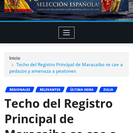
Inicio
Techo del Registro Principal de Maracaibo se cae a
pedazos y amenaza a peatones
REGIONALES
RELEVANTES
ÚLTIMA HORA
ZULIA
Techo del Registro
Principal de