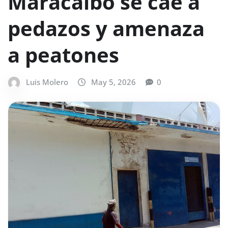
Maracaibo se cae a
pedazos y amenaza
a peatones
Luis Molero
May 5, 2026
0