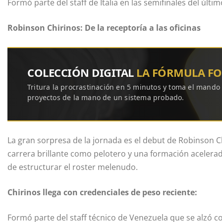
Formó parte del staff de Italia en las semifinales del últi
Robinson Chirinos: De la receptoría a las oficinas
COLECCIÓN DIGITAL
LA FÓRMULA F
Tritura la procrastinación en 5 minutos y toma el mando
proyectos de la mano de un sistema probado.
La gran sorpresa de la jornada es el debut de Robinson Ch
carrera brillante como pelotero y una formación acelerada
de estructurar el roster melenudo.
Chirinos llega con credenciales de peso reciente:
Formó parte del staff técnico de Venezuela que se alzó c