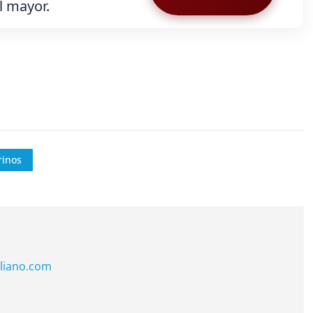
al mayor.
rinos
liano.com