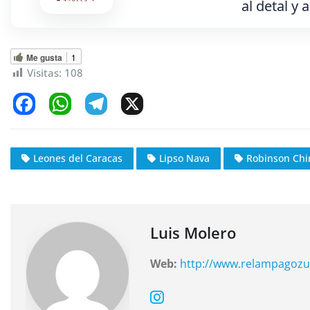
al detal y 
Me gusta
1
Visitas:
108
F
W
T
X
a
h
el
c
at
e
Leones del Caracas
Lipso Nava
Robinson Chi
e
s
gr
b
A
a
o
p
m
o
p
Luis Molero
k
Web:
http://www.relampagozu