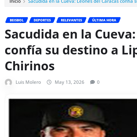
Inicio
Sacudida en la Cueva: Leones del Caracas confía s
BEISBOL
DEPORTES
RELEVANTES
ÚLTIMA HORA
Sacudida en la Cueva:
confía su destino a L
Chirinos
Luis Molero
May 13, 2026
0