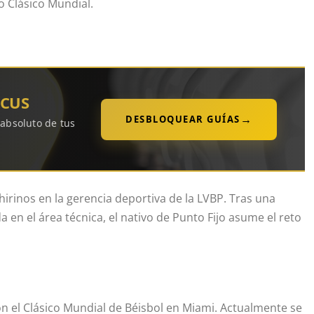
mo Clásico Mundial.
OCUS
→
DESBLOQUEAR GUÍAS
 absoluto de tus
irinos en la gerencia deportiva de la LVBP. Tras una
 en el área técnica, el nativo de Punto Fijo asume el reto
on el Clásico Mundial de Béisbol en Miami. Actualmente se