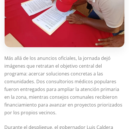
Más allá de los anuncios oficiales, la jornada dejó
imágenes que retratan el objetivo central del
programa: acercar soluciones concretas a las
comunidades. Dos consultorios médicos populares
fueron entregados para ampliar la atención primaria
en la zona, mientras consejos comunales recibieron
financiamiento para avanzar en proyectos priorizados
por los propios vecinos.
Durante el despliegue, el gobernador Luis Caldera