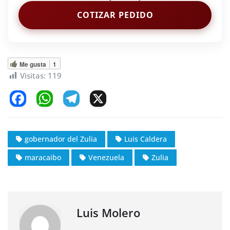
COTIZAR PEDIDO
Me gusta
1
Visitas:
119
F
W
T
X
a
h
el
c
at
e
gobernador del Zulia
Luis Caldera
e
s
gr
maracaibo
Venezuela
Zulia
b
A
a
o
p
m
o
p
k
Luis Molero