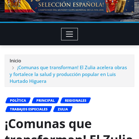
Inicio
¡Comunas que transforman! El Zulia acelera obras
y fortalece la salud y producción popular en Luis
Hurtado Higuera
POLÍTICA
PRINCIPAL
REGIONALES
TRABAJOS ESPECIALES
ZULIA
¡Comunas que