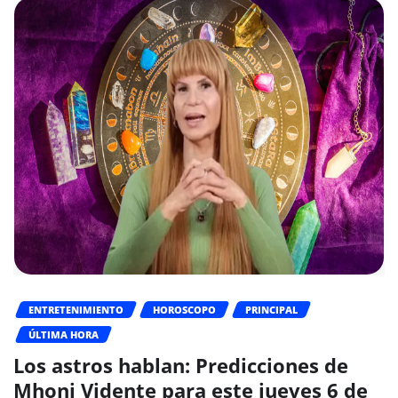
ENTRETENIMIENTO
HOROSCOPO
PRINCIPAL
ÚLTIMA HORA
Los astros hablan: Predicciones de
Mhoni Vidente para este jueves 6 de