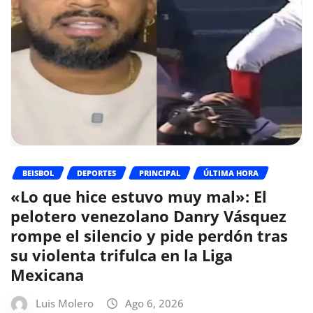
BEISBOL
DEPORTES
PRINCIPAL
ÚLTIMA HORA
«Lo que hice estuvo muy mal»: El
pelotero venezolano Danry Vásquez
rompe el silencio y pide perdón tras
su violenta trifulca en la Liga
Mexicana
Luis Molero
Ago 6, 2026