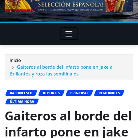
Inicio
Gaiteros al borde del infarto pone en jake a
Brillantes y roza las semifinales
BALONCESTO
DEPORTES
PRINCIPAL
REGIONALES
ÚLTIMA HORA
Gaiteros al borde del
infarto pone en jake