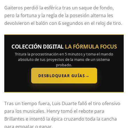
Gaiteros perdió la esférica tras un saque de fondo,
pero la fortuna y la regla de la posesión alterna les
devolvieron el balón con 6 segundos en el reloj de tiro.
COLECCIÓN DIGITAL
LA FÓRMULA FOCUS
Tritura la procrastinación en 5 minutos y toma el mando
absoluto de tus proyectos de la mano de un sistema
probado.
→
DESBLOQUEAR GUÍAS
Tras un tiempo fuera, Luis Duarte falló el tiro ofensivo
para los musicales. Henry tomó el rebote para
Brillantes e intentó la épica cruzando toda la cancha
para empatar o ganar.