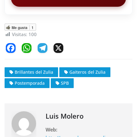
Me gusta
1
Visitas:
100
F
W
T
X
a
h
el
c
at
e
Brillantes del Zulia
Gaiteros del Zulia
e
s
gr
Postemporada
SPB
b
A
a
o
p
m
o
p
k
Luis Molero
Web: