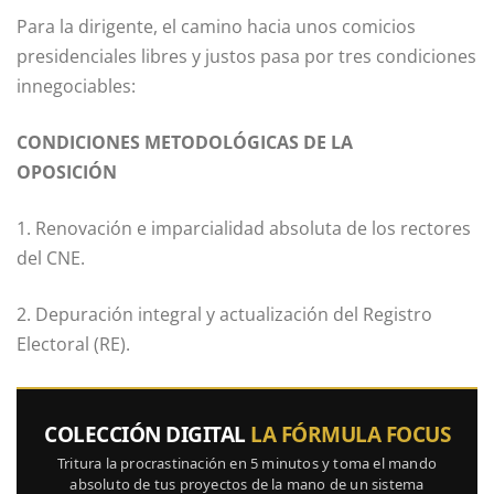
Para la dirigente, el camino hacia unos comicios
presidenciales libres y justos pasa por tres condiciones
innegociables:
CONDICIONES METODOLÓGICAS DE LA
OPOSICIÓN
1. Renovación e imparcialidad absoluta de los rectores
del CNE.
2. Depuración integral y actualización del Registro
Electoral (RE).
COLECCIÓN DIGITAL
LA FÓRMULA FOCUS
Tritura la procrastinación en 5 minutos y toma el mando
absoluto de tus proyectos de la mano de un sistema