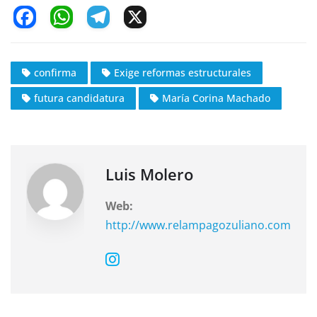
F
W
T
X
a
h
el
c
at
e
confirma
Exige reformas estructurales
e
s
gr
futura candidatura
María Corina Machado
b
A
a
o
p
m
o
p
k
Luis Molero
Web:
http://www.relampagozuliano.com