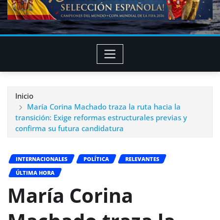
Inicio
María Corina Machado traza la ruta hacia la
transición: Exige reformas estructurales previas y
confirma su futura candidatura
INTERNACIONALES
POLÍTICA
RELEVANTES
ÚLTIMA HORA
María Corina